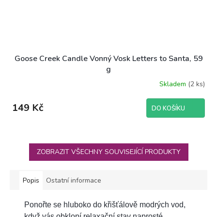
Goose Creek Candle Vonný Vosk Letters to Santa, 59
g
Skladem
(2 ks)
149 Kč
DO KOŠÍKU
ZOBRAZIT VŠECHNY SOUVISEJÍCÍ PRODUKTY
Popis
Ostatní informace
Ponořte se hluboko do křišťálově modrých vod,
když vás obklopí relaxační stav naprosté