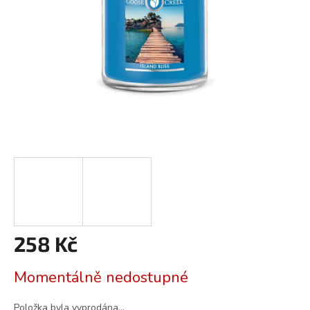
258 Kč
Měrná
Momentálně nedostupné
cena:
Položka byla vyprodána…