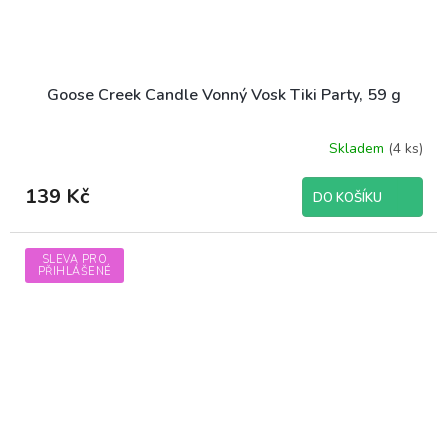
Goose Creek Candle Vonný Vosk Tiki Party, 59 g
Skladem
(4 ks)
Průměrné
hodnocení
produktu
139 Kč
DO KOŠÍKU
je
5,0
z
SLEVA PRO
5
PŘIHLÁŠENÉ
hvězdiček.