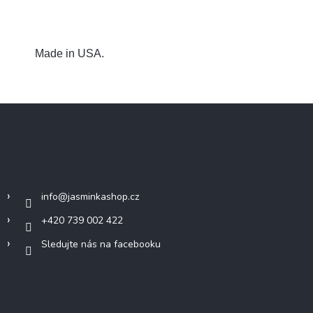
Made in USA.
Z
á
p
a
Kontakt
t
í
info
@
jasminkashop.cz
+420 739 002 422
Sledujte nás na facebooku
Informace pro vás