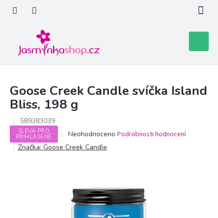
Přejít
na
obsah
Nákupní
košík
Goose Creek Candle svíčka Island
Bliss, 198 g
589383039
SLEVA PRO
Průměrné
Neohodnoceno
Podrobnosti hodnocení
PŘIHLÁŠENÉ
hodnocení
Značka:
Goose Creek Candle
produktu
je
0,0
z
5
hvězdiček.