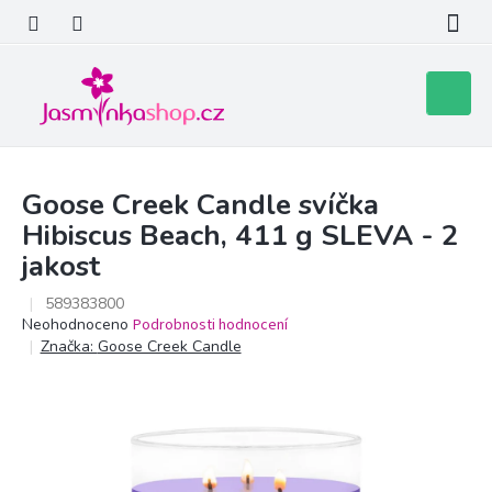
Přejít
na
obsah
Nákupní
košík
Goose Creek Candle svíčka
Hibiscus Beach, 411 g SLEVA - 2
jakost
589383800
Průměrné
Neohodnoceno
Podrobnosti hodnocení
hodnocení
Značka:
Goose Creek Candle
produktu
je
0,0
z
5
hvězdiček.