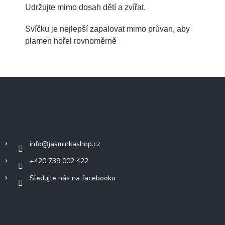
Udržujte mimo dosah dětí a zvířat.
Svíčku je nejlepší zapalovat mimo průvan, aby
plamen hořel rovnoměrně
Z
á
p
a
Kontakt
t
í
info
@
jasminkashop.cz
+420 739 002 422
Sledujte nás na facebooku
Informace pro vás