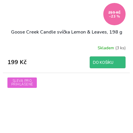
259 KČ
–23 %
Goose Creek Candle svíčka Lemon & Leaves, 198 g
Skladem
(3 ks)
199 Kč
DO KOŠÍKU
SLEVA PRO
PŘIHLÁŠENÉ