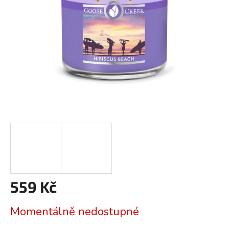
559 Kč
Měrná
Momentálně nedostupné
cena: