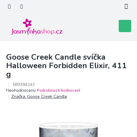
Přejít
na
obsah
Nákupní
košík
Goose Creek Candle svíčka
Halloween Forbidden Elixir, 411
g
589384243
Průměrné
Neohodnoceno
Podrobnosti hodnocení
hodnocení
Značka:
Goose Creek Candle
produktu
je
0,0
z
5
hvězdiček.