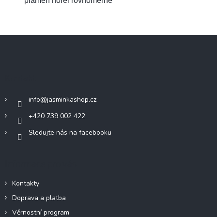
plamen hořel rovnoměrně
Z
á
p
a
Kontakt
t
í
info
@
jasminkashop.cz
+420 739 002 422
Sledujte nás na facebooku
Informace pro vás
Kontakty
Doprava a platba
Věrnostní program