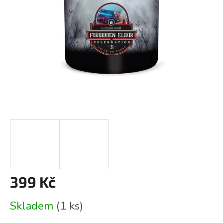
399 Kč
Měrná
Skladem
(1 ks)
cena: