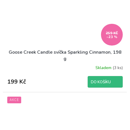
259 KČ
–23 %
Goose Creek Candle svíčka Sparkling Cinnamon, 198
g
Skladem
(3 ks)
199 Kč
DO KOŠÍKU
AKCE