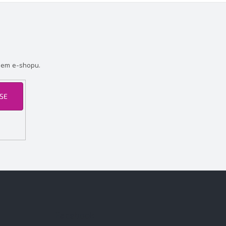
šem e-shopu.
 SE
Facebook