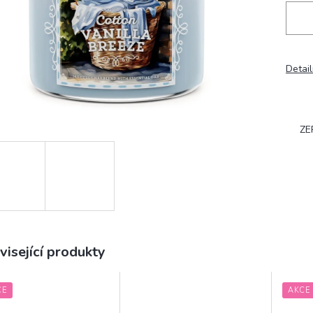
Detail
ZE
visející produkty
CE
AKCE