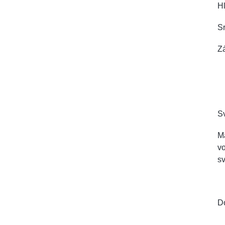
Hl
Sr
Zá
Sv
Má
vo
sv
D