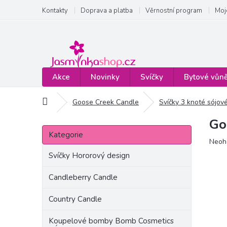
Přejít
Kontakty
Doprava a platba
Věrnostní program
Moj
na
obsah
Akce
Novinky
Svíčky
Bytové vůn
Domů
Goose Creek Candle
Svíčky 3 knoté sójov
Go
P
Přeskočit
o
Kategorie
kategorie
Prům
Neoh
s
hodn
t
Svíčky Hororový design
produ
r
je
a
Candleberry Candle
0,0
n
z
Country Candle
5
n
hvězd
í
Koupelové bomby Bomb Cosmetics
p