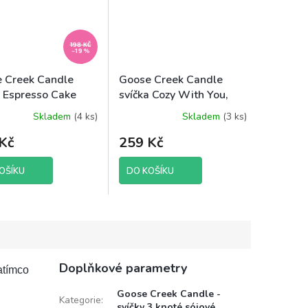
198 KČ
–19 %
 Creek Candle
Goose Creek Candle
a Espresso Cake
svíčka Cozy With You,
198 g SLEVA - 2
198 g
Skladem
(4 ks)
Skladem
(3 ks)
Kč
259 Kč
OŠÍKU
DO KOŠÍKU
Doplňkové parametry
atímco
Goose Creek Candle -
Kategorie
:
svíčky 3 knoté sójové