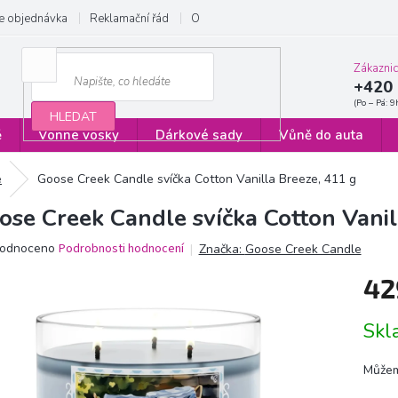
e objednávka
Reklamační řád
Obchodní podmínky
Zásady ochrany
Zákazni
+420 
HLEDAT
ě
Vonné vosky
Dárkové sady
Vůně do auta
é
Goose Creek Candle svíčka Cotton Vanilla Breeze, 411 g
ose Creek Candle svíčka Cotton Vanil
ěrné
odnoceno
Podrobnosti hodnocení
Značka:
Goose Creek Candle
ocení
42
ktu
Měrn
Sk
cena:
iček.
Můžem