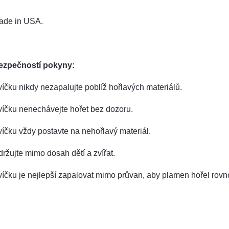
ade in USA.
ezpečností pokyny:
íčku nikdy nezapalujte poblíž hořlavých materiálů.
íčku nenechávejte hořet bez dozoru.
íčku vždy postavte na nehořlavý materiál.
ržujte mimo dosah dětí a zvířat.
íčku je nejlepší zapalovat mimo průvan, aby plamen hořel rov