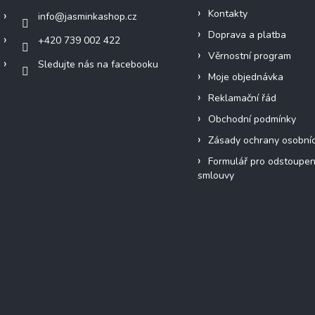
Kontakty
info
@
jasminkashop.cz
Doprava a platba
+420 739 002 422
Věrnostní program
Sledujte nás na facebooku
Moje objednávka
Reklamační řád
Obchodní podmínky
Zásady ochrany osobní
Formulář pro odstoupen
smlouvy
Přijímáme online platby
Instagram