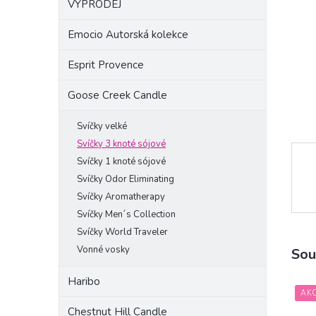
VÝPRODEJ
a
n
Emocio Autorská kolekce
e
l
Esprit Provence
Goose Creek Candle
Svíčky velké
Svíčky 3 knoté sójové
Svíčky 1 knoté sójové
Svíčky Odor Eliminating
Svíčky Aromatherapy
Svíčky Men´s Collection
Svíčky World Traveler
Vonné vosky
Sou
Haribo
AK
Chestnut Hill Candle