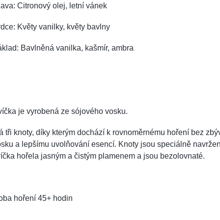
ava: Citronový olej, letní vánek
dce: Květy vanilky, květy bavlny
klad: Bavlněná vanilka, kašmír, ambra
íčka je vyrobená ze sójového vosku.
 tři knoty, díky kterým dochází k rovnoměrnému hoření bez zbý
sku a lepšímu uvolňování esencí. Knoty jsou speciálně navržen
íčka hořela jasným a čistým plamenem a jsou bezolovnaté.
oba hoření 45+ hodin