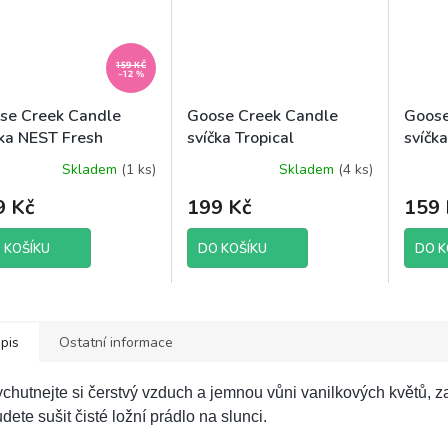
159 KČ
–12 %
se Creek Candle
Goose Creek Candle
Goose
čka NEST Fresh
svíčka Tropical
svíčk
ndry, 198 g
Daydream, 198 g
Pop, 
Skladem
(1 ks)
Skladem
(4 ks)
jakost
9 Kč
199 Kč
159 
 KOŠÍKU
DO KOŠÍKU
DO K
pis
Ostatní informace
chutnejte si čerstvý vzduch a jemnou vůni vanilkových květů, z
dete sušit čisté ložní prádlo na slunci.