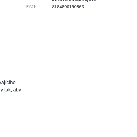
EAN
:
8184890190866
vajícího
y tak, aby