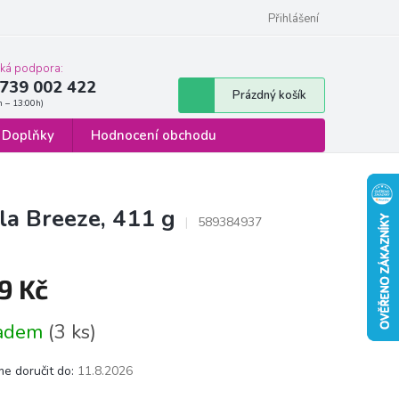
 osobních údajů
Formulář pro odstoupení od smlouvy
Přihlášení
cká podpora:
739 002 422
Nákupní
Prázdný košík
košík
Doplňky
Hodnocení obchodu
la Breeze, 411 g
589384937
9 Kč
á
ladem
(3 ks)
e doručit do:
11.8.2026