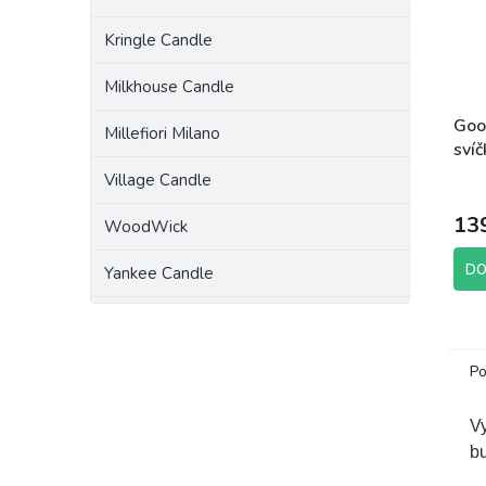
Kringle Candle
Milkhouse Candle
Goo
Millefiori Milano
sví
Lau
Village Candle
13
WoodWick
DO
Yankee Candle
Po
Vy
bu