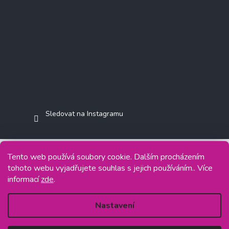
Sledovat na Instagramu
Tento web používá soubory cookie. Dalším procházením
tohoto webu vyjadřujete souhlas s jejich používáním.. Více
Copyright 2026
Jasminkashop.cz
. Všechna práva vyhrazena.
informací
zde
.
Grafický návrh vytvořil a na Shoptet implementoval
Tomáš Hlad
&
Shoptetak.cz
.
Nastavení
Vytvořil Shoptet