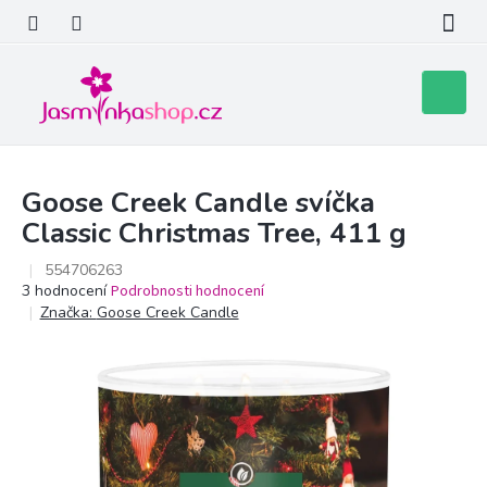
Přejít
na
obsah
Nákupní
košík
Goose Creek Candle svíčka
Classic Christmas Tree, 411 g
554706263
Průměrné
3 hodnocení
Podrobnosti hodnocení
hodnocení
Značka:
Goose Creek Candle
produktu
je
5,0
z
5
hvězdiček.