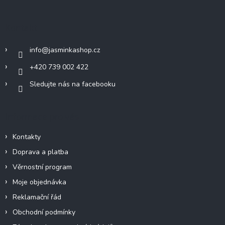
p
a
Kontakt
t
í
info
@
jasminkashop.cz
+420 739 002 422
Sledujte nás na facebooku
Informace pro vás
Kontakty
Doprava a platba
Věrnostní program
Moje objednávka
Reklamační řád
Obchodní podmínky