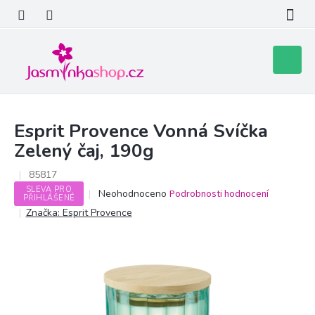
Přejít
na
obsah
Nákupní
košík
Esprit Provence Vonná Svíčka
Zelený čaj, 190g
85817
SLEVA PRO
Průměrné
Neohodnoceno
Podrobnosti hodnocení
PŘIHLÁŠENÉ
hodnocení
Značka:
Esprit Provence
produktu
je
0,0
z
5
hvězdiček.