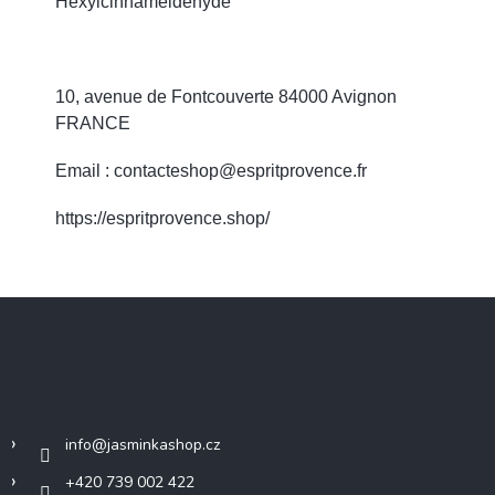
Hexylcinnameldehyde
10, avenue de Fontcouverte 84000 Avignon
FRANCE
Email : contacteshop@espritprovence.fr
https://espritprovence.shop/
Z
á
p
a
Kontakt
t
í
info
@
jasminkashop.cz
+420 739 002 422