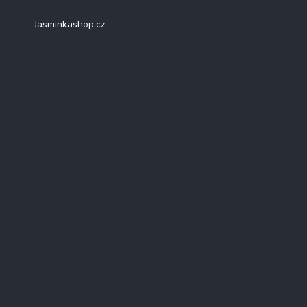
Jasminkashop.cz
Přijímáme online platby
Instagram