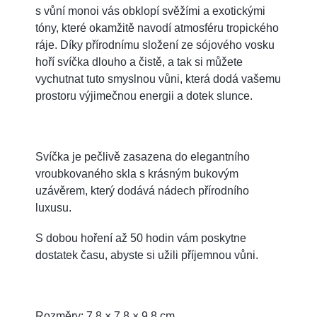
s vůní monoi vás obklopí svěžími a exotickými
tóny, které okamžitě navodí atmosféru tropického
ráje. Díky přírodnímu složení ze sójového vosku
hoří svíčka dlouho a čistě, a tak si můžete
vychutnat tuto smyslnou vůni, která dodá vašemu
prostoru výjimečnou energii a dotek slunce.
Svíčka je pečlivě zasazena do elegantního
vroubkovaného skla s krásným bukovým
uzávěrem, který dodává nádech přírodního
luxusu.
S dobou hoření až 50 hodin vám poskytne
dostatek času, abyste si užili příjemnou vůni.
Rozměry: 7,8 × 7,8 × 9,8 cm