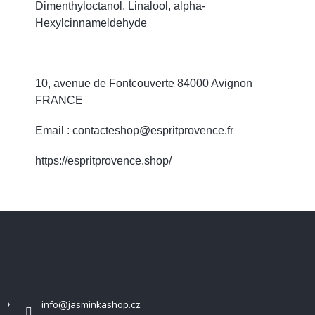
Dimenthyloctanol, Linalool, alpha-
Hexylcinnameldehyde
10, avenue de Fontcouverte 84000 Avignon
FRANCE
Email : contacteshop@espritprovence.fr
https://espritprovence.shop/
Z
á
p
a
Kontakt
t
í
info
@
jasminkashop.cz