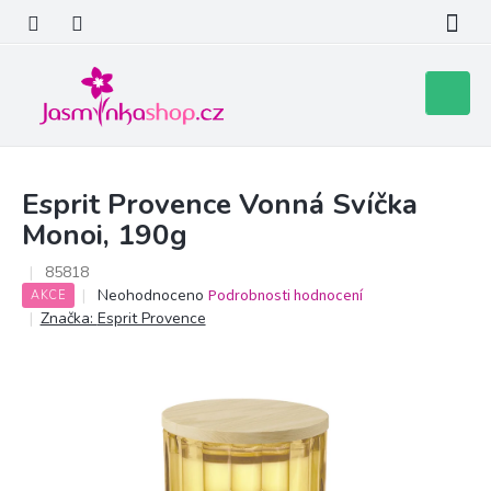
Přejít
na
obsah
Nákupní
košík
Esprit Provence Vonná Svíčka
Monoi, 190g
85818
Průměrné
Neohodnoceno
Podrobnosti hodnocení
AKCE
hodnocení
Značka:
Esprit Provence
produktu
je
0,0
z
5
hvězdiček.