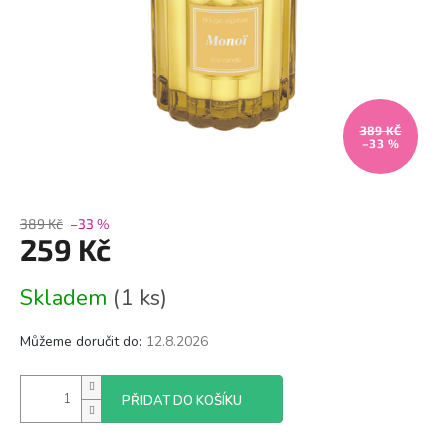
389 KČ
–33 %
389 Kč
–33 %
259 Kč
Měrná
Skladem
(1 ks)
cena:
Můžeme doručit do:
12.8.2026
PŘIDAT DO KOŠÍKU