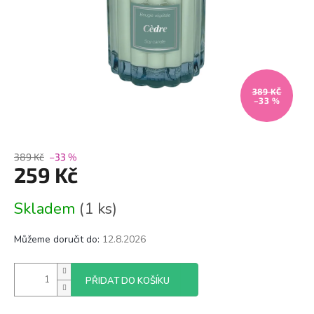
389 KČ
–33 %
389 Kč
–33 %
259 Kč
Měrná
Skladem
(1 ks)
cena:
Můžeme doručit do:
12.8.2026
PŘIDAT DO KOŠÍKU