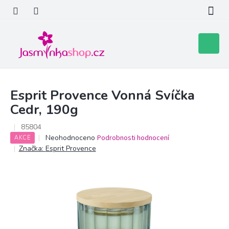
Přejít
na
obsah
Nákupní
košík
Esprit Provence Vonná Svíčka
Cedr, 190g
85804
Průměrné
Neohodnoceno
Podrobnosti hodnocení
AKCE
hodnocení
Značka:
Esprit Provence
produktu
je
0,0
z
5
hvězdiček.