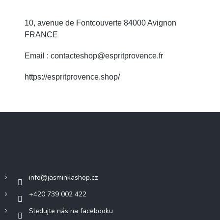
10, avenue de Fontcouverte 84000 Avignon
FRANCE
Email : contacteshop@espritprovence.fr
https://espritprovence.shop/
Z
á
p
a
Kontakt
t
í
info
@
jasminkashop.cz
+420 739 002 422
Sledujte nás na facebooku