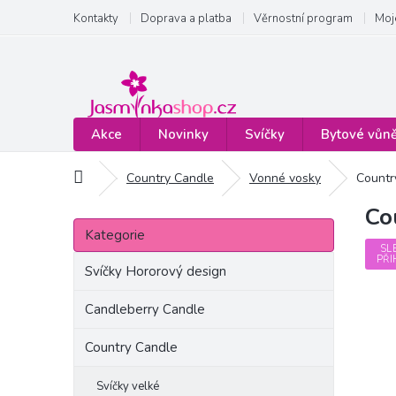
Přejít
Kontakty
Doprava a platba
Věrnostní program
Moj
na
obsah
Akce
Novinky
Svíčky
Bytové vůn
Domů
Country Candle
Vonné vosky
Countr
Co
P
Přeskočit
o
Kategorie
kategorie
s
SL
PŘI
t
Svíčky Hororový design
r
a
Candleberry Candle
n
Country Candle
n
í
p
Svíčky velké