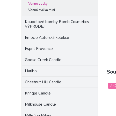
a
Vonné vosky
n
Vonná svíčka mini
e
l
Koupelové bomby Bomb Cosmetics
VÝPRODEJ
Emocio Autorská kolekce
Esprit Provence
Goose Creek Candle
Sou
Haribo
Chestnut Hill Candle
AK
Kringle Candle
Milkhouse Candle
Millefiori Milano