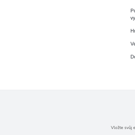
Po
vy
H
Ve
D
Vložte svůj