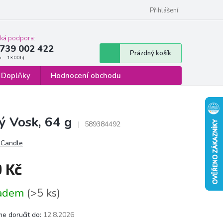
 osobních údajů
Formulář pro odstoupení od smlouvy
Přihlášení
cká podpora:
739 002 422
Nákupní
Prázdný košík
košík
Doplňky
Hodnocení obchodu
 Vosk, 64 g
589384492
 Candle
9 Kč
á
ladem
(>5 ks)
e doručit do:
12.8.2026