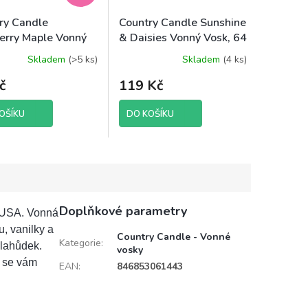
ry Candle
Country Candle Sunshine
erry Maple Vonný
& Daisies Vonný Vosk, 64
 64 g
g
Skladem
(>5 ks)
Skladem
(4 ks)
č
119 Kč
OŠÍKU
DO KOŠÍKU
Doplňkové parametry
v USA. Vonná
, vanilky a
Country Candle - Vonné
Kategorie
:
 lahůdek.
vosky
ž se vám
EAN
:
846853061443