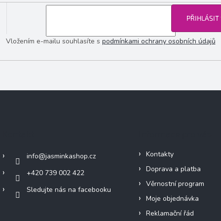
PŘIHLÁSIT
Vložením e-mailu souhlasíte s
podmínkami ochrany osobních údajů
Kontakt
Informace pro vás
Kontakty
info
@
jasminkashop.cz
Doprava a platba
+420 739 002 422
Věrnostní program
Sledujte nás na facebooku
Moje objednávka
Reklamační řád