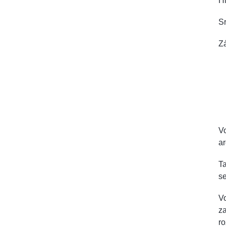
Hl
Sr
Zá
Vo
a
Ta
se
V
za
ro