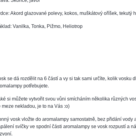
ava: Skořice, javor
dce: Akord glazované polevy, kokos, muškátový oříšek, tekutý 
klad: Vanilka, Tonka, Pižmo, Heliotrop
sk se dá rozdělit na 6 částí a vy si tak sami určíte, kolik vosku d
romalampy potřebujete.
ké si můžete vytvořit svou vůni smícháním několika různých vos
 meze nekladou, je to na Vás :o)
onný vosk vložte do aromalampy samostatně, bez přidání vody 
pálení svíčky ve spodní části aromalampy se vosk rozpustí a n
zvoní.