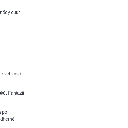
hnědý cukr
le velikosti
ků. Fantazii
a po
ádherně