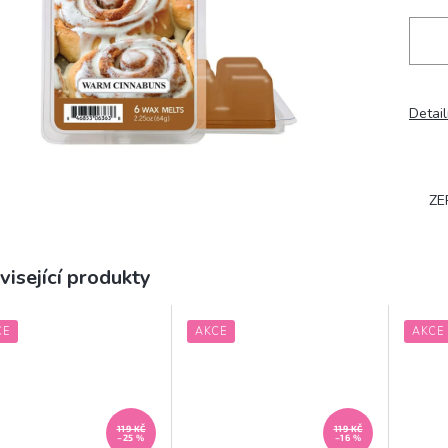
Detail
ZE
visející produkty
CE
AKCE
AKCE
119 KČ
119 KČ
–25 %
–16 %