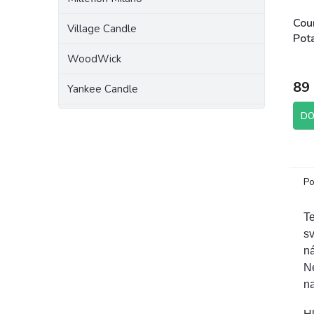
Cou
Village Candle
Pot
64 
WoodWick
89
Yankee Candle
DO
Po
Te
sv
n
Ne
na