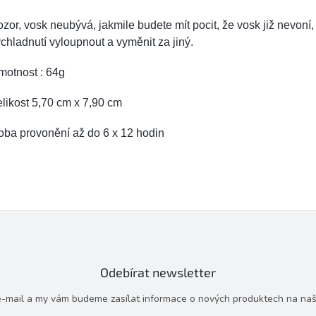
zor, vosk neubývá, jakmile budete mít pocit, že vosk již nevoní,
chladnutí vyloupnout a vyměnit za jiný.
motnost : 64g
likost 5,70 cm x 7,90 cm
oba provonění až do 6 x 12 hodin
Odebírat newsletter
 e-mail a my vám budeme zasílat informace o nových produktech na na