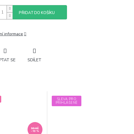
PŘIDAT DO KOŠÍKU
ní informace
PTAT SE
SDÍLET
SLEVA PRO
PŘIHLÁŠENÉ
99 KČ
–10 %