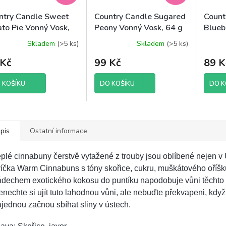
ntry Candle Sweet
Country Candle Sugared
Count
ato Pie Vonný Vosk,
Peony Vonný Vosk, 64 g
Blueb
g
Vosk,
Skladem
(>5 ks)
Skladem
(>5 ks)
 Kč
99 Kč
89 K
 KOŠÍKU
DO KOŠÍKU
DO K
pis
Ostatní informace
plé cinnabuny čerstvě vytažené z trouby jsou oblíbené nejen 
íčka Warm Cinnabuns s tóny skořice, cukru, muškátového oříšku
ádechem exotického kokosu do puntíku napodobuje vůni těchto
nechte si ujít tuto lahodnou vůni, ale nebuďte překvapeni, kdy
jednou začnou sbíhat sliny v ústech.