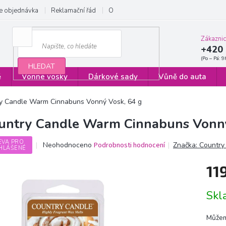
e objednávka
Reklamační řád
Obchodní podmínky
Zásady ochrany
Zákazni
+420 
HLEDAT
ě
Vonné vosky
Dárkové sady
Vůně do auta
y Candle Warm Cinnabuns Vonný Vosk, 64 g
untry Candle Warm Cinnabuns Vonný
EVA PRO
Průměrné
Neohodnoceno
Podrobnosti hodnocení
Značka:
Country
HLÁŠENÉ
hodnocení
produktu
11
je
0,0
Měrn
z
Sk
cena:
5
hvězdiček.
Můžem