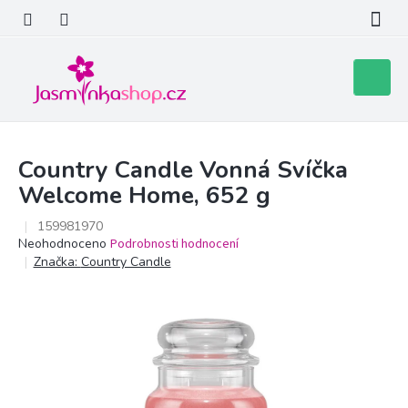
Přejít
na
obsah
Nákupní
košík
Country Candle Vonná Svíčka
Welcome Home, 652 g
159981970
Průměrné
Neohodnoceno
Podrobnosti hodnocení
hodnocení
Značka:
Country Candle
produktu
je
0,0
z
5
hvězdiček.