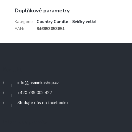
Doplňkové parametry
Kategorie
:
Country Candle - Svíčky velké
EAN
:
846853053851
Z
á
p
a
Kontakt
t
í
info
@
jasminkashop.cz
+420 739 002 422
Sledujte nás na facebooku
Informace pro vás