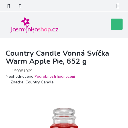
Přejít
na
obsah
Nákupní
košík
Country Candle Vonná Svíčka
Warm Apple Pie, 652 g
159981969
Průměrné
Neohodnoceno
Podrobnosti hodnocení
hodnocení
Značka:
Country Candle
produktu
je
0,0
z
5
hvězdiček.