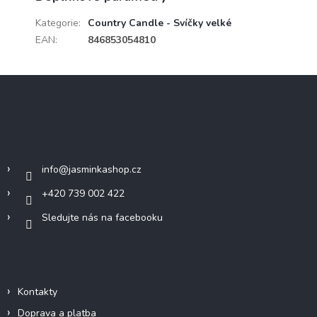
Kategorie
:
Country Candle - Svíčky velké
EAN
:
846853054810
Z
á
p
a
Kontakt
t
í
info
@
jasminkashop.cz
+420 739 002 422
Sledujte nás na facebooku
Informace pro vás
Kontakty
Doprava a platba