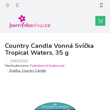
Přejít
na
obsah
Nákupní
košík
Country Candle Vonná Svíčka
Tropical Waters, 35 g
159122510
Průměrné
Neohodnoceno
Podrobnosti hodnocení
hodnocení
Značka:
Country Candle
produktu
je
0,0
z
5
hvězdiček.