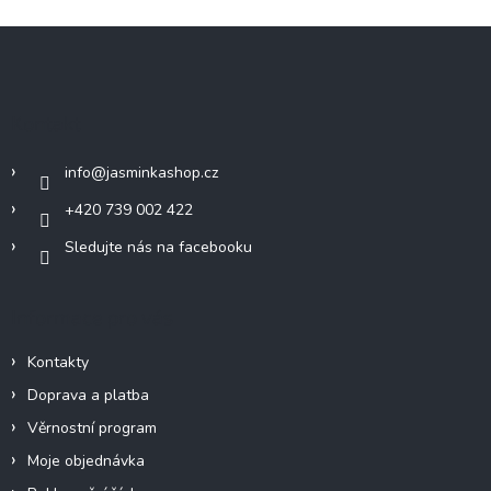
Z
á
p
a
Kontakt
t
í
info
@
jasminkashop.cz
+420 739 002 422
Sledujte nás na facebooku
Informace pro vás
Kontakty
Doprava a platba
Věrnostní program
Moje objednávka