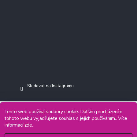
Sledovat na Instagramu
Tento web používá soubory cookie. Dalším procházením
tohoto webu vyjadřujete souhlas s jejich používáním.. Více
Copyright 2026
Jasminkashop.cz
. Všechna práva vyhrazena.
informací
zde
.
Grafický návrh vytvořil a na Shoptet implementoval
Tomáš Hlad
&
Shoptetak.cz
.