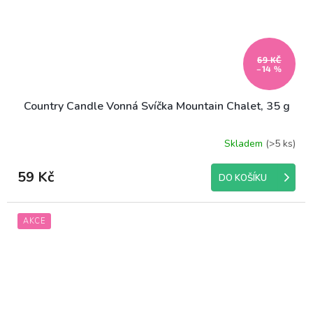
69 KČ
–14 %
Country Candle Vonná Svíčka Mountain Chalet, 35 g
Skladem
(>5 ks)
59 Kč
DO KOŠÍKU
AKCE