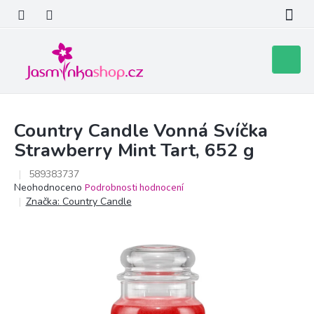
Přejít
na
obsah
Nákupní
košík
Country Candle Vonná Svíčka
Strawberry Mint Tart, 652 g
589383737
Průměrné
Neohodnoceno
Podrobnosti hodnocení
hodnocení
Značka:
Country Candle
produktu
je
0,0
z
5
hvězdiček.