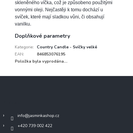
skleněného víčka, což je způsobeno použitými
vonnými oleji. Nejčastěji k tomu dochází u
svíček, které mají sladkou vůni, či obsahují
vanilku.
Doplňkové parametry
Kategorie
:
Country Candle - Svíčky velké
EAN
:
846853076195
Položka byla vyprodána…
Z
á
p
a
Kontakt
t
í
info
@
jasminkashop.cz
+420 739 002 422