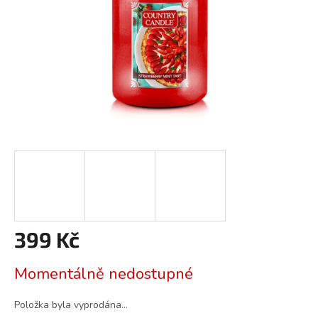
399 Kč
Měrná
Momentálně nedostupné
cena:
Položka byla vyprodána…