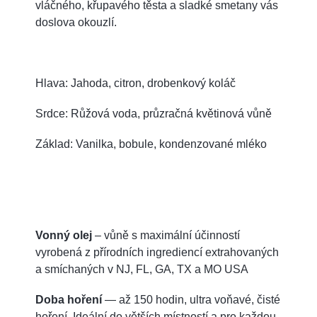
vláčného, křupavého těsta a sladké smetany vás
doslova okouzlí.
Hlava: Jahoda, citron, drobenkový koláč
Srdce: Růžová voda, průzračná květinová vůně
Základ: Vanilka, bobule, kondenzované mléko
Vonný olej
– vůně s maximální účinností
vyrobená z přírodních ingrediencí extrahovaných
a smíchaných v NJ, FL, GA, TX a MO USA
Doba hoření
— až 150 hodin, ultra voňavé, čisté
hoření. Ideální do větších místností a pro každou