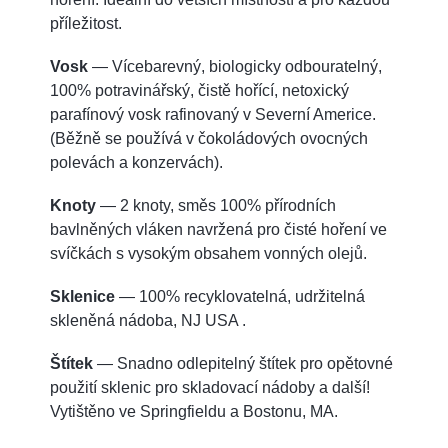
příležitost.
Vosk
— Vícebarevný, biologicky odbouratelný,
100% potravinářský, čistě hořící, netoxický
parafínový vosk rafinovaný v Severní Americe.
(Běžně se používá v čokoládových ovocných
polevách a konzervách).
Knoty
— 2 knoty, směs 100% přírodních
bavlněných vláken navržená pro čisté hoření ve
svíčkách s vysokým obsahem vonných olejů.
Sklenice
— 100% recyklovatelná, udržitelná
skleněná nádoba, NJ USA .
Štítek
— Snadno odlepitelný štítek pro opětovné
použití sklenic pro skladovací nádoby a další!
Vytištěno ve Springfieldu a Bostonu, MA.