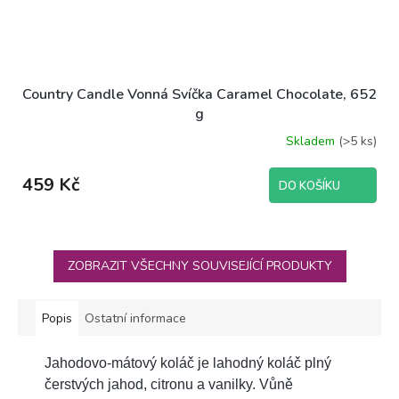
Country Candle Vonná Svíčka Caramel Chocolate, 652
g
Skladem
(>5 ks)
Průměrné
hodnocení
produktu
459 Kč
DO KOŠÍKU
je
5,0
z
5
hvězdiček.
ZOBRAZIT VŠECHNY SOUVISEJÍCÍ PRODUKTY
Popis
Ostatní informace
Jahodovo-mátový koláč je lahodný koláč plný
čerstvých jahod, citronu a vanilky. Vůně