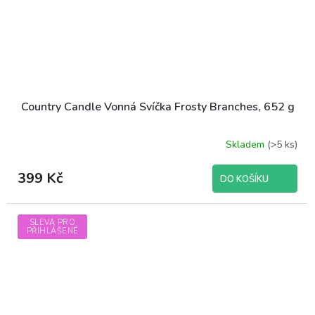
Country Candle Vonná Svíčka Frosty Branches, 652 g
Skladem
(>5 ks)
Průměrné
hodnocení
produktu
399 Kč
DO KOŠÍKU
je
4,5
z
SLEVA PRO
5
PŘIHLÁŠENÉ
hvězdiček.