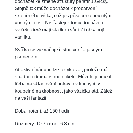
docházet ke změně struktury parafínu svíčky.
Stejně tak může docházet k probarvení
skleněného víčka, což je způsobeno použitými
vonnými oleji. Nejčastěji k tomu dochází u
svíček, které mají sladkou vůni, či obsahují
vanilku.
Svíčka se vyznačuje čistou vůní a jasným
plamenem.
Atraktivní nádobu lze recyklovat, protože má
snadno odnímatelnou etiketu. Můžete ji použít
třeba na skladování potravin v kuchyni, v
koupelně na drobnosti, jako vázičku atd. Záleží
na vaši fantazii.
Doba hoření: až 150 hodin
Rozměry: 10,7 cm x 16,8 cm