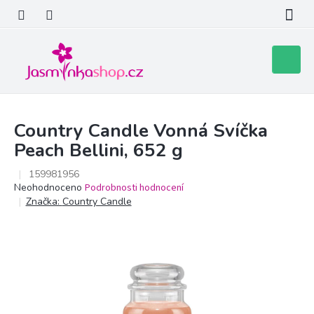
Přejít
na
obsah
Nákupní
košík
Country Candle Vonná Svíčka
Peach Bellini, 652 g
159981956
Průměrné
Neohodnoceno
Podrobnosti hodnocení
hodnocení
Značka:
Country Candle
produktu
je
0,0
z
5
hvězdiček.