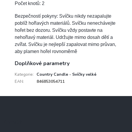
Počet knotů: 2
Bezpečností pokyny: Svíčku nikdy nezapalujte
poblíž hořlavých materiálů. Svíčku nenechávejte
hořet bez dozoru. Svíčku vždy postavte na
nehořlavý materiál. Udržujte mimo dosah dětí a
zvířat. Svíčku je nejlepší zapalovat mimo průvan,
aby plamen hořel rovnoměrně
Doplňkové parametry
Kategorie
:
Country Candle - Svíčky velké
EAN
:
846853054711
Z
á
p
a
Kontakt
t
í