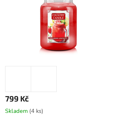
799 Kč
Měrná
Skladem
(4 ks)
cena: