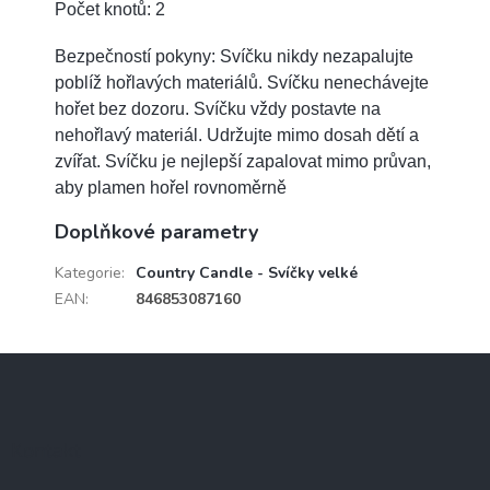
Počet knotů: 2
Bezpečností pokyny: Svíčku nikdy nezapalujte
poblíž hořlavých materiálů. Svíčku nenechávejte
hořet bez dozoru. Svíčku vždy postavte na
nehořlavý materiál. Udržujte mimo dosah dětí a
zvířat. Svíčku je nejlepší zapalovat mimo průvan,
aby plamen hořel rovnoměrně
Doplňkové parametry
Kategorie
:
Country Candle - Svíčky velké
EAN
:
846853087160
Z
á
p
a
Kontakt
t
í