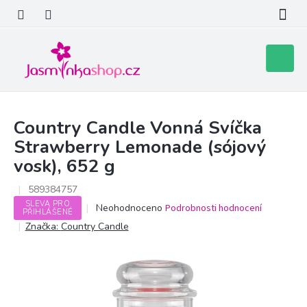
Přejít
na
obsah
Nákupní
košík
Country Candle Vonná Svíčka
Strawberry Lemonade (sójový
vosk), 652 g
589384757
SLEVA PRO
Průměrné
Neohodnoceno
Podrobnosti hodnocení
PŘIHLÁŠENÉ
hodnocení
Značka:
Country Candle
produktu
je
0,0
z
5
hvězdiček.