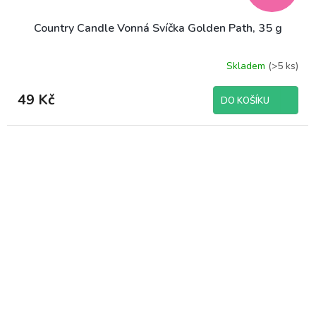
Country Candle Vonná Svíčka Golden Path, 35 g
Skladem
(>5 ks)
Průměrné
hodnocení
produktu
49 Kč
DO KOŠÍKU
je
5,0
z
5
hvězdiček.