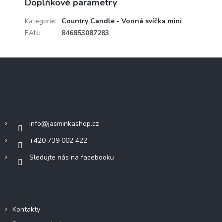
Doplňkové parametry
Kategorie
:
Country Candle - Vonná svíčka mini
EAN
:
846853087283
Z
á
p
a
Kontakt
t
í
info
@
jasminkashop.cz
+420 739 002 422
Sledujte nás na facebooku
Informace pro vás
Kontakty