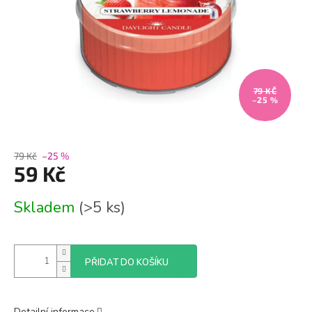
79 KČ
–25 %
79 Kč
–25 %
59 Kč
Měrná
Skladem
(>5 ks)
cena:
PŘIDAT DO KOŠÍKU
Detailní informace