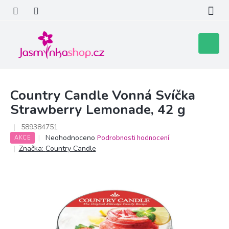
Přejít
na
obsah
Nákupní
košík
Country Candle Vonná Svíčka
Strawberry Lemonade, 42 g
589384751
Průměrné
Neohodnoceno
Podrobnosti hodnocení
AKCE
hodnocení
Značka:
Country Candle
produktu
je
0,0
z
5
hvězdiček.