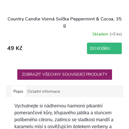
Country Candle Vonná Svíčka Peppermint & Cocoa, 35
g
Skladem
(>5 ks)
49 Kč
DO KOŠÍKU
ZOBRAZIT VŠECHNY SOUVISEJÍCÍ PRODUKTY
Popis
Ostatní informace
Vychutnejte si nádhernou harmonii pikantní
pomerančové kůry, křupavého jablka a sluncem
políbeného citronu, zatímco se sladkost mandlí a
karamelu mísí s osvěžujícím dotekem verbeny a