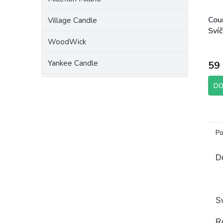
Cou
Village Candle
Svíč
g
WoodWick
Yankee Candle
59
DO
Po
Do
Sv
R