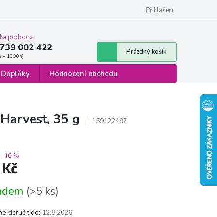
 osobních údajů
Formulář pro odstoupení od smlouvy
Přihlášení
cká podpora:
739 002 422
Nákupní
Prázdný košík
košík
Doplňky
Hodnocení obchodu
Harvest, 35 g
159122497
–16 %
 Kč
á
ladem
(>5 ks)
e doručit do:
12.8.2026