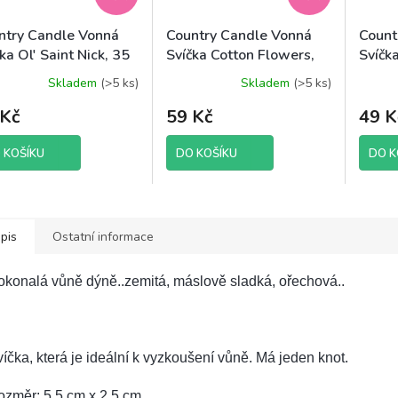
ntry Candle Vonná
Country Candle Vonná
Count
ka Ol' Saint Nick, 35
Svíčka Cotton Flowers,
Svíčk
42 g
Donut
Skladem
(>5 ks)
Skladem
(>5 ks)
 Kč
59 Kč
49 K
 KOŠÍKU
DO KOŠÍKU
DO K
pis
Ostatní informace
konalá vůně dýně..zemitá, máslově sladká, ořechová..
íčka, která je ideální k vyzkoušení vůně. Má jeden knot.
ozměr: 5,5 cm x 2,5 cm