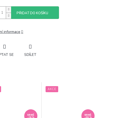
PŘIDAT DO KOŠÍKU
ní informace
PTAT SE
SDÍLET
AKCE
59 KČ
69 KČ
–16 %
–28 %