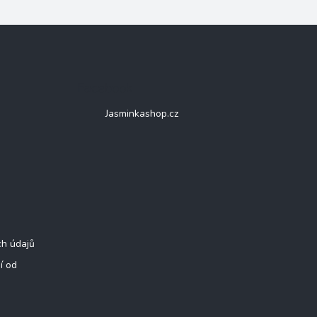
Facebook
Jasminkashop.cz
ch údajů
í od