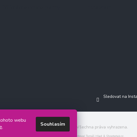
Přijímáme online platby
Instagram
Sledovat na Ins
 tohoto webu
Souhlasím
e
.
Copyright 2026
Jasminkashop.cz
. Všechna práva vyhrazena.
Grafický návrh vytvořil a na Shoptet implementoval
Tomáš Hlad
&
Shoptetak.cz
.