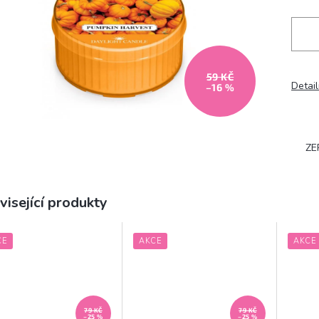
59 KČ
Detail
–16 %
ZE
visející produkty
CE
AKCE
AKCE
79 KČ
79 KČ
–25 %
–25 %