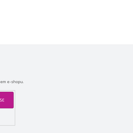
šem e-shopu.
 SE