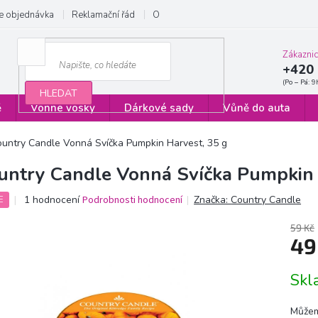
e objednávka
Reklamační řád
Obchodní podmínky
Zásady ochrany
Zákazni
+420 
HLEDAT
ě
Vonné vosky
Dárkové sady
Vůně do auta
untry Candle Vonná Svíčka Pumpkin Harvest, 35 g
untry Candle Vonná Svíčka Pumpkin 
Průměrné
1 hodnocení
Podrobnosti hodnocení
Značka:
Country Candle
E
hodnocení
produktu
59 Kč
je
49
5,0
z
Měrn
Sk
5
cena:
hvězdiček.
Můžem