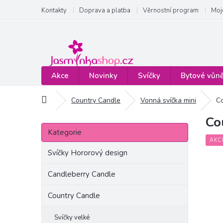
Přejít
Kontakty
Doprava a platba
Věrnostní program
Moj
na
obsah
Akce
Novinky
Svíčky
Bytové vůn
Domů
Country Candle
Vonná svíčka mini
Co
Co
P
Přeskočit
o
Kategorie
kategorie
s
AKC
t
Svíčky Hororový design
r
a
Candleberry Candle
n
Country Candle
n
í
p
Svíčky velké