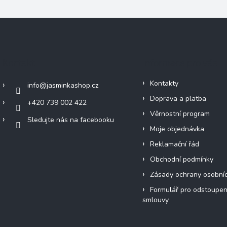
Kontakt
Informace pro vás
Kontakty
info
@
jasminkashop.cz
Doprava a platba
+420 739 002 422
Věrnostní program
Sledujte nás na facebooku
Moje objednávka
Reklamační řád
Obchodní podmínky
Zásady ochrany osobní
Formulář pro odstoupen
smlouvy