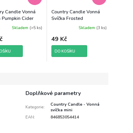
ry Candle Vonná
Country Candle Vonná
a Pumpkin Cider
Svíčka Frosted
, 35 g
Cranberries, 35 g
Skladem
(>5 ks)
Skladem
(3 ks)
č
49 Kč
OŠÍKU
DO KOŠÍKU
Doplňkové parametry
Country Candle - Vonná
Kategorie
:
svíčka mini
EAN
:
846853054414