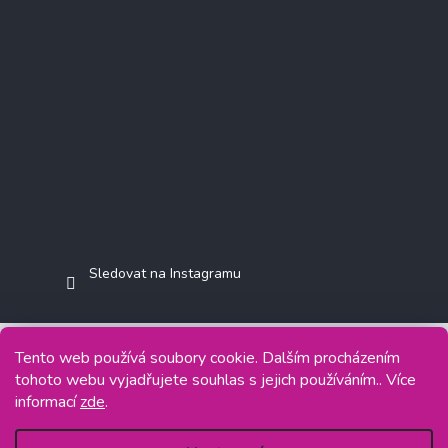
Sledovat na Instagramu
Tento web používá soubory cookie. Dalším procházením
tohoto webu vyjadřujete souhlas s jejich používáním.. Více
Copyright 2026
Jasminkashop.cz
. Všechna práva vyhrazena.
informací
zde
.
Grafický návrh vytvořil a na Shoptet implementoval
Tomáš Hlad
&
Shoptetak.cz
.