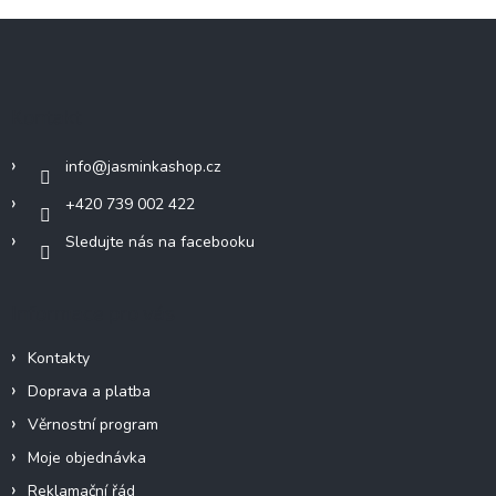
Z
á
p
a
Kontakt
t
í
info
@
jasminkashop.cz
+420 739 002 422
Sledujte nás na facebooku
Informace pro vás
Kontakty
Doprava a platba
Věrnostní program
Moje objednávka
Reklamační řád