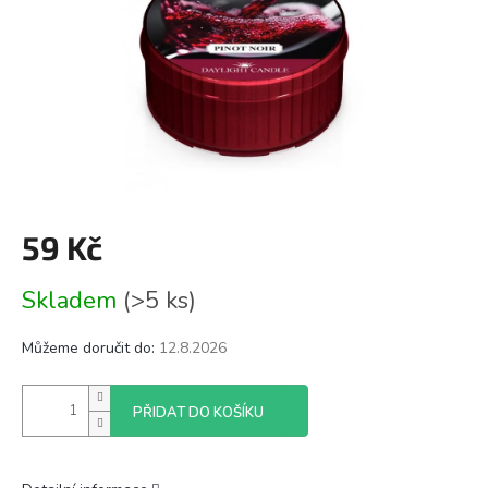
59 Kč
Měrná
Skladem
(>5 ks)
cena:
Můžeme doručit do:
12.8.2026
PŘIDAT DO KOŠÍKU