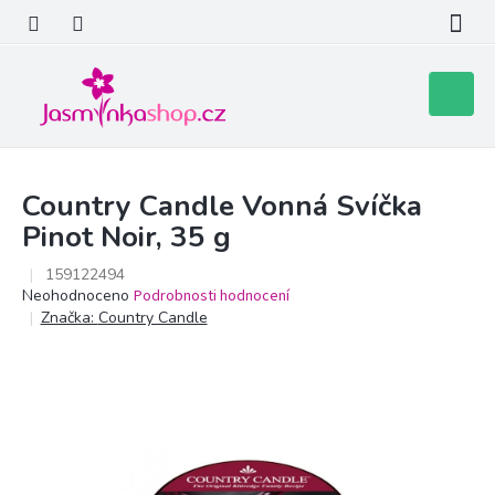
Přejít
na
obsah
Nákupní
košík
Country Candle Vonná Svíčka
Pinot Noir, 35 g
159122494
Průměrné
Neohodnoceno
Podrobnosti hodnocení
hodnocení
Značka:
Country Candle
produktu
je
0,0
z
5
hvězdiček.