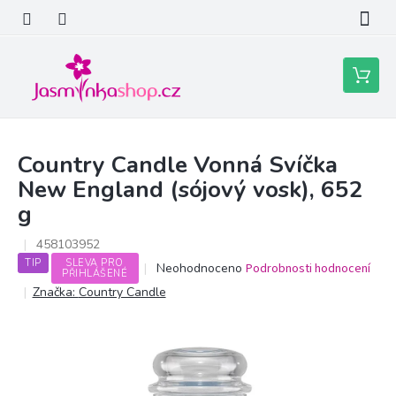
Přejít
na
obsah
Nákupní
košík
Country Candle Vonná Svíčka
New England (sójový vosk), 652
g
458103952
TIP
SLEVA PRO
Průměrné
Neohodnoceno
Podrobnosti hodnocení
PŘIHLÁŠENÉ
hodnocení
Značka:
Country Candle
produktu
je
0,0
z
5
hvězdiček.