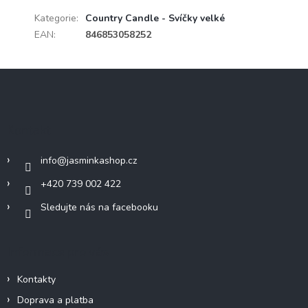
Kategorie
:
Country Candle - Svíčky velké
EAN
:
846853058252
Z
á
p
a
Kontakt
t
í
info
@
jasminkashop.cz
+420 739 002 422
Sledujte nás na facebooku
Informace pro vás
Kontakty
Doprava a platba