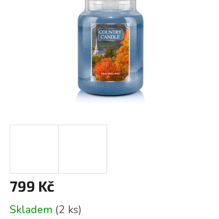
799 Kč
Měrná
Skladem
(2 ks)
cena: