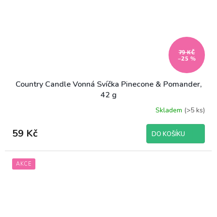
79 KČ
–25 %
Country Candle Vonná Svíčka Pinecone & Pomander,
42 g
Skladem
(>5 ks)
59 Kč
DO KOŠÍKU
AKCE