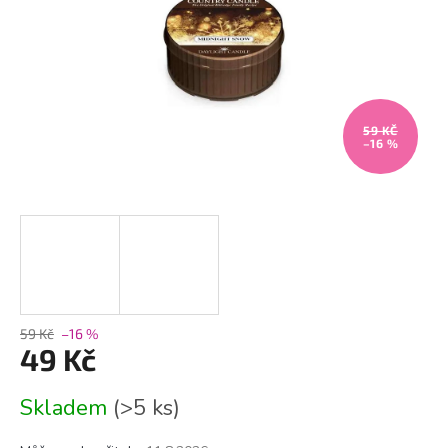
59 KČ
–16 %
59 Kč
–16 %
49 Kč
Měrná
Skladem
(>5 ks)
cena: