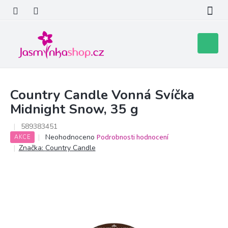
Přejít
na
obsah
Nákupní
košík
Country Candle Vonná Svíčka
Midnight Snow, 35 g
589383451
Průměrné
Neohodnoceno
Podrobnosti hodnocení
AKCE
hodnocení
Značka:
Country Candle
produktu
je
0,0
z
5
hvězdiček.