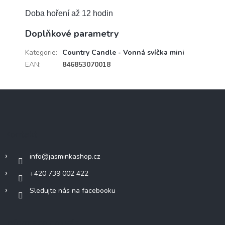
Doba hoření až 12 hodin
Doplňkové parametry
Kategorie
:
Country Candle - Vonná svíčka mini
EAN
:
846853070018
Z
á
p
a
Kontakt
t
í
info
@
jasminkashop.cz
+420 739 002 422
Sledujte nás na facebooku
Informace pro vás