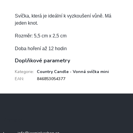
Svíčka, která je ideální k vyzkoušení vůně. Má
jeden knot.
Rozměr: 5,5 cm x 2,5 cm
Doba hoření až 12 hodin
Doplňkové parametry
Kategorie
:
Country Candle - Vonná svíčka mini
EAN
:
846853054377
Z
á
p
a
Kontakt
t
í