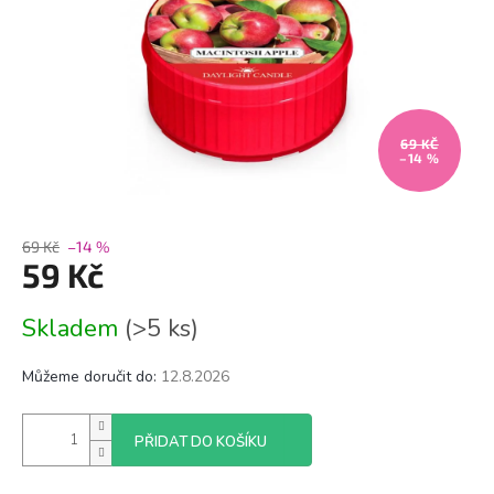
69 KČ
–14 %
69 Kč
–14 %
59 Kč
Měrná
Skladem
(>5 ks)
cena:
Můžeme doručit do:
12.8.2026
PŘIDAT DO KOŠÍKU