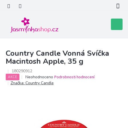
Přejít
na
obsah
Nákupní
košík
Country Candle Vonná Svíčka
Macintosh Apple, 35 g
180290912
Průměrné
Neohodnoceno
Podrobnosti hodnocení
AKCE
hodnocení
Značka:
Country Candle
produktu
je
0,0
z
5
hvězdiček.