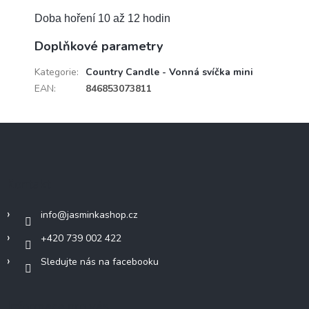
Doba hoření 10 až 12 hodin
Doplňkové parametry
Kategorie
:
Country Candle - Vonná svíčka mini
EAN
:
846853073811
Z
á
p
a
Kontakt
t
í
info
@
jasminkashop.cz
+420 739 002 422
Sledujte nás na facebooku
Informace pro vás