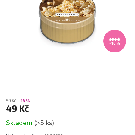
59 KČ
–16 %
59 Kč
–16 %
49 Kč
Měrná
Skladem
(>5 ks)
cena: