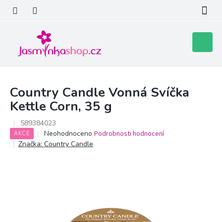
Přejít
na
obsah
Nákupní
košík
Country Candle Vonná Svíčka
Kettle Corn, 35 g
589384023
Průměrné
Neohodnoceno
Podrobnosti hodnocení
AKCE
hodnocení
Značka:
Country Candle
produktu
je
0,0
z
5
hvězdiček.