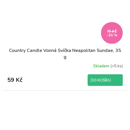
79 KČ
–25 %
Country Candle Vonná Svíčka Neapolitan Sundae, 35
g
Skladem
(>5 ks)
59 Kč
DO KOŠÍKU