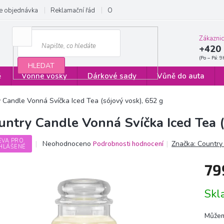
e objednávka
Reklamační řád
Obchodní podmínky
Zásady ochrany
Zákazni
+420 
HLEDAT
ě
Vonné vosky
Dárkové sady
Vůně do auta
 Candle Vonná Svíčka Iced Tea (sójový vosk), 652 g
untry Candle Vonná Svíčka Iced Tea (
EVA PRO
Průměrné
Neohodnoceno
Podrobnosti hodnocení
Značka:
Country
HLÁŠENÉ
hodnocení
produktu
79
je
0,0
Měrn
z
Sk
cena:
5
hvězdiček.
Můžem