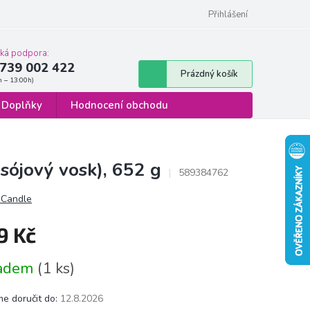
 osobních údajů
Formulář pro odstoupení od smlouvy
Přihlášení
cká podpora:
739 002 422
Nákupní
Prázdný košík
košík
Doplňky
Hodnocení obchodu
sójový vosk), 652 g
589384762
 Candle
9 Kč
á
ladem
(1 ks)
e doručit do:
12.8.2026