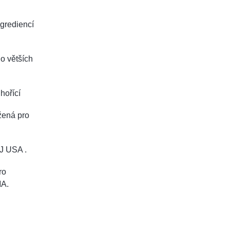
ngrediencí
do větších
hořící
žená pro
J USA .
ro
MA.