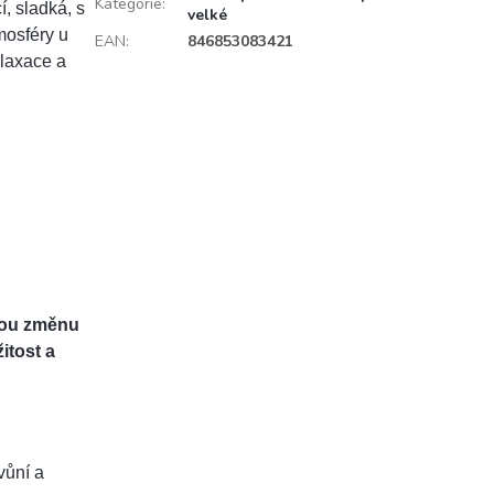
Kategorie
:
í, sladká, s
velké
mosféry u
EAN
:
846853083421
elaxace a
znou změnu
žitost a
vůní a