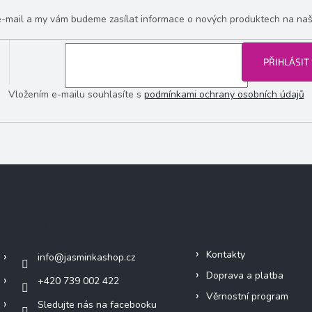
 e-mail a my vám budeme zasílat informace o nových produktech na na
PŘIHLÁSIT
Vložením e-mailu souhlasíte s
podmínkami ochrany osobních údajů
Kontakt
Informace pro vás
Kontakty
info
@
jasminkashop.cz
Doprava a platba
+420 739 002 422
Věrnostní program
Sledujte nás na facebooku