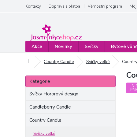
Přejít
Kontakty
Doprava a platba
Věrnostní program
Moj
na
obsah
Akce
Novinky
Svíčky
Bytové vůn
Domů
Country Candle
Svíčky velké
Country
Co
P
Přeskočit
o
Kategorie
kategorie
s
SL
PŘI
t
Svíčky Hororový design
r
a
Candleberry Candle
n
Country Candle
n
í
p
Svíčky velké