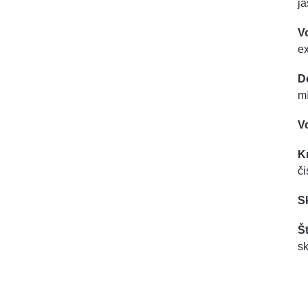
j
V
e
D
mí
V
K
či
S
Št
sk