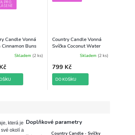
VA PRO
LÁŠENÉ
ry Candle Vonná
Country Candle Vonná
a Cinnamon Buns
Svíčka Coconut Water
ý vosk), 652 g
(sójový vosk), 652 g
Skladem
(2 ks)
Skladem
(2 ks)
Kč
799 Kč
OŠÍKU
DO KOŠÍKU
Doplňkové parametry
je, která je
své okolí a
Country Candle - Svíčky