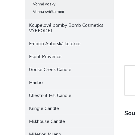
a
Vonné vosky
n
Vonná svíčka mini
e
l
Koupelové bomby Bomb Cosmetics
VÝPRODEJ
Emocio Autorská kolekce
Esprit Provence
Goose Creek Candle
Haribo
Chestnut Hill Candle
Kringle Candle
Sou
Milkhouse Candle
Millefiori Milano