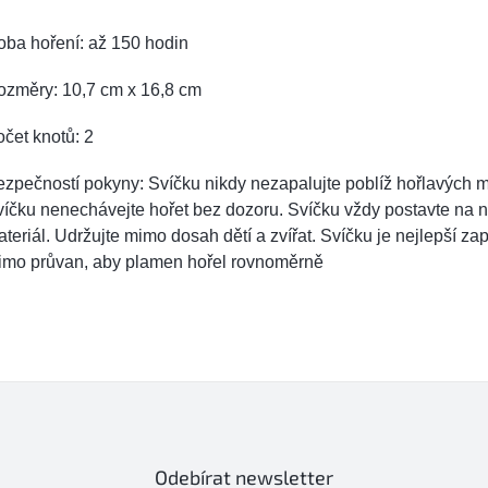
oba hoření: až 150 hodin
ozměry: 10,7 cm x 16,8 cm
čet knotů: 2
zpečností pokyny: Svíčku nikdy nezapalujte poblíž hořlavých m
íčku nenechávejte hořet bez dozoru. Svíčku vždy postavte na 
teriál. Udržujte mimo dosah dětí a zvířat. Svíčku je nejlepší za
imo průvan, aby plamen hořel rovnoměrně
Odebírat newsletter