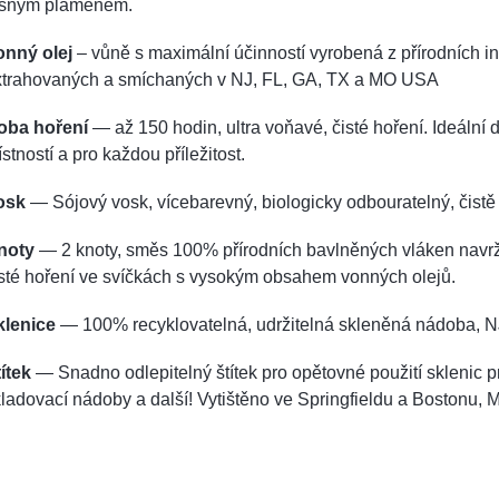
asným plamenem.
onný olej
– vůně s maximální účinností vyrobená z přírodních i
xtrahovaných a smíchaných v NJ, FL, GA, TX a MO USA
oba hoření
— až 150 hodin, ultra voňavé, čisté hoření. Ideální 
stností a pro každou příležitost.
osk
— Sójový vosk, vícebarevný, biologicky odbouratelný, čistě 
noty
— 2 knoty, směs 100% přírodních bavlněných vláken navr
sté hoření ve svíčkách s vysokým obsahem vonných olejů.
klenice
— 100% recyklovatelná, udržitelná skleněná nádoba, N
ítek
— Snadno odlepitelný štítek pro opětovné použití sklenic p
ladovací nádoby a další! Vytištěno ve Springfieldu a Bostonu, 