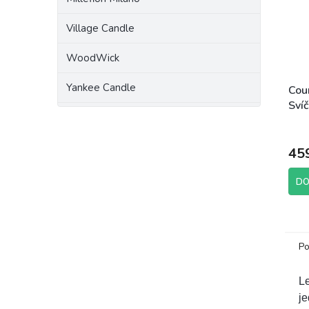
Village Candle
WoodWick
Yankee Candle
Cou
Sví
652
Prům
hodn
45
prod
je
4,5
DO
z
5
hvěz
Po
Le
je