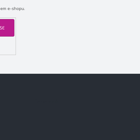
šem e-shopu.
 SE
Facebook