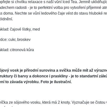
přejte si chvilku relaxace s naší vůní Iced Tea. Jemně uklidňujíc
dechem radosti - je to perfektní volba pro vytvoření příjemné at
s doma. Nechte se vůní ledového čaje vést do stavu hluboké r
lidnění.
klad: čajové lístky, med
dce: cukr, broskev
klad: citronová kůra
ójový vosk je přírodní surovina a svíčka může mít až výra
ruktury či barvy a dokonce i praskliny - je to standartní zále
ní to závada výrobku. Foto je ilustrační.
íčka ze sójového vosku, která má 2 knoty. Vyznačuje se čistou 