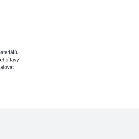
ateriálů.
nehořlavý
palovat