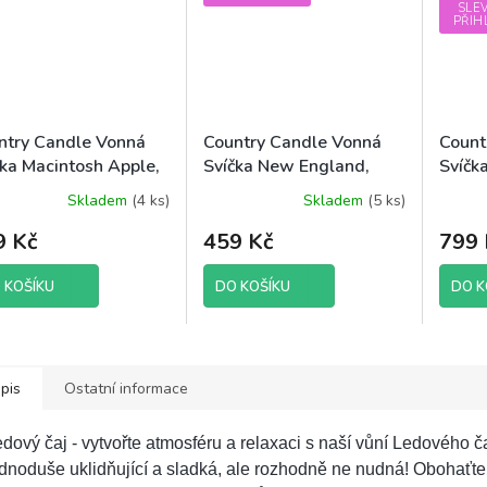
SLE
PŘIH
ntry Candle Vonná
Country Candle Vonná
Count
čka Macintosh Apple,
Svíčka New England,
Svíčk
 g
652 g
(sójov
Skladem
(4 ks)
Skladem
(5 ks)
ěrné
ocení
9 Kč
459 Kč
799 
uktu
 KOŠÍKU
DO KOŠÍKU
DO K
diček.
pis
Ostatní informace
dový čaj - vytvořte atmosféru a relaxaci s naší vůní Ledového ča
dnoduše uklidňující a sladká, ale rozhodně ne nudná! Obohaťte 