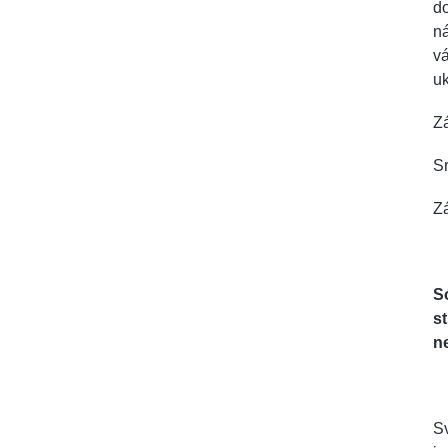
do
ná
vá
uk
Zá
Sr
Zá
S
st
ne
Sv