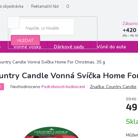
e objednávka
Reklamační řád
Obchodní podmínky
Zásady ochrany
Zákazni
+420 
HLEDAT
ě
Vonné vosky
Dárkové sady
Vůně do auta
untry Candle Vonná Svíčka Home For Christmas, 35 g
untry Candle Vonná Svíčka Home For
Průměrné
Neohodnoceno
Podrobnosti hodnocení
Značka:
Country Candle
E
hodnocení
produktu
59 Kč
je
49
0,0
z
Měrn
Sk
5
cena:
hvězdiček.
Můžem