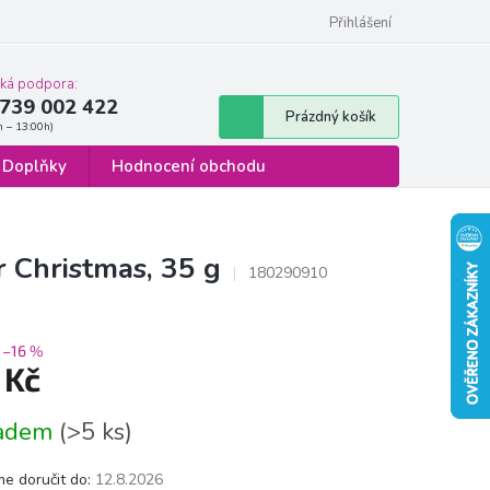
 osobních údajů
Formulář pro odstoupení od smlouvy
Přihlášení
cká podpora:
739 002 422
Nákupní
Prázdný košík
košík
Doplňky
Hodnocení obchodu
 Christmas, 35 g
180290910
–16 %
 Kč
á
ladem
(>5 ks)
e doručit do:
12.8.2026