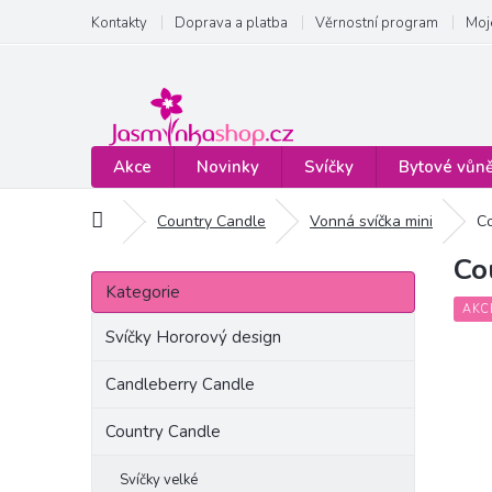
Přejít
Kontakty
Doprava a platba
Věrnostní program
Moj
na
obsah
Akce
Novinky
Svíčky
Bytové vůn
Domů
Country Candle
Vonná svíčka mini
Co
Co
P
Přeskočit
o
Kategorie
kategorie
s
AKC
t
Svíčky Hororový design
r
a
Candleberry Candle
n
Country Candle
n
í
p
Svíčky velké