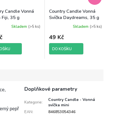
ry Candle Vonná
Country Candle Vonná
 Fiji, 35 g
Svíčka Daydreams, 35 g
Skladem
(>5 ks)
Skladem
(>5 ks)
né
ení
č
49 Kč
tu
OŠÍKU
DO KOŠÍKU
ek.
Doplňkové parametry
ce,
Country Candle - Vonná
Kategorie
:
svíčka mini
erný pepř
EAN
:
846853054346