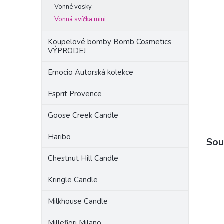
a
Vonné vosky
n
Vonná svíčka mini
e
l
Koupelové bomby Bomb Cosmetics
VÝPRODEJ
Emocio Autorská kolekce
Esprit Provence
Goose Creek Candle
Haribo
Sou
Chestnut Hill Candle
Kringle Candle
Milkhouse Candle
Millefiori Milano