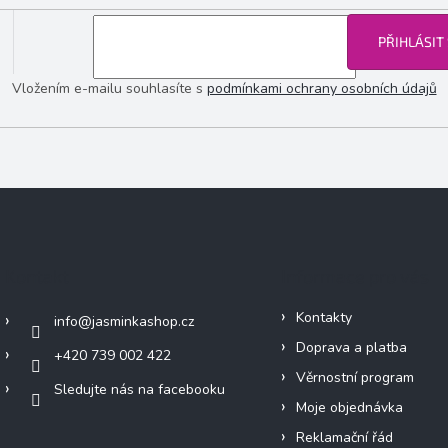
PŘIHLÁSIT
Vložením e-mailu souhlasíte s
podmínkami ochrany osobních údajů
Kontakt
Informace pro vás
Kontakty
info
@
jasminkashop.cz
Doprava a platba
+420 739 002 422
Věrnostní program
Sledujte nás na facebooku
Moje objednávka
Reklamační řád