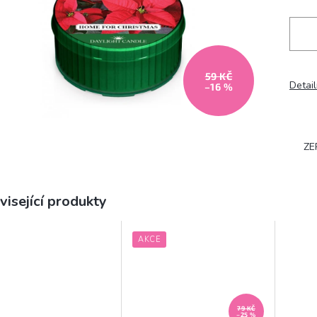
59 KČ
Detail
–16 %
ZE
visející produkty
AKCE
79 KČ
–25 %