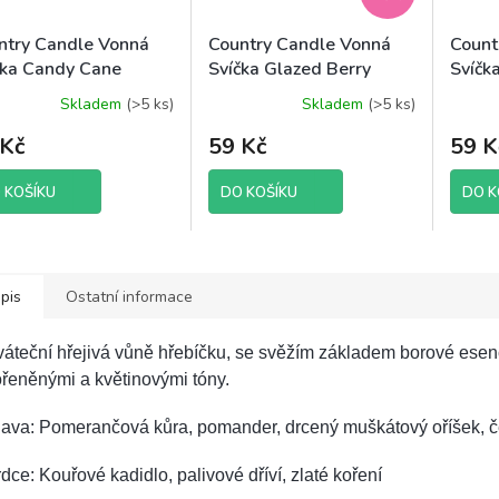
ntry Candle Vonná
Country Candle Vonná
Count
čka Candy Cane
Svíčka Glazed Berry
Svíčka
esecake, 35 g
Scone, 42 g
Skladem
(>5 ks)
Skladem
(>5 ks)
ěrné
Průměr
ocení
hodnoc
 Kč
59 Kč
59 K
uktu
produk
je
5,0
 KOŠÍKU
DO KOŠÍKU
DO K
z
5
diček.
hvězdič
pis
Ostatní informace
áteční hřejivá vůně hřebíčku, se svěžím základem borové esen
řeněnými a květinovými tóny.
lava: Pomerančová kůra, pomander, drcený muškátový oříšek, č
dce: Kouřové kadidlo, palivové dříví, zlaté koření