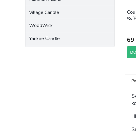
Cou
Village Candle
Sví
Che
WoodWick
Prům
hodn
Yankee Candle
69
prod
je
5,0
DO
z
5
hvěz
Po
Sv
ko
H
Sr