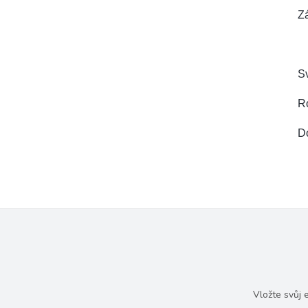
Zá
Sv
R
D
Vložte svůj