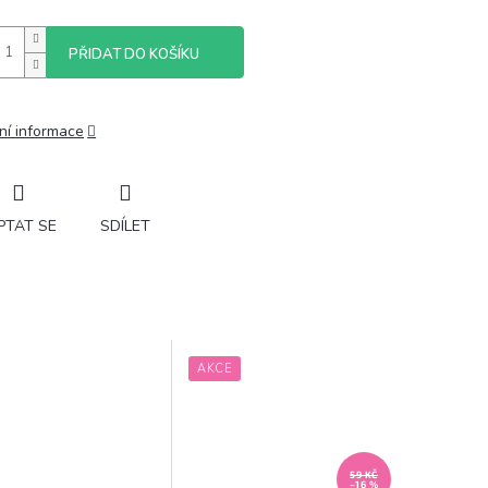
PŘIDAT DO KOŠÍKU
ní informace
PTAT SE
SDÍLET
AKCE
59 KČ
–16 %