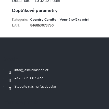
Doba hoření 10 až 12 hodin
Doplňkové parametry
Kategorie
:
Country Candle - Vonná svíčka mini
EAN
:
846853073750
Z
á
p
a
Kontakt
t
í
info
@
jasminkashop.cz
+420 739 002 422
Sledujte nás na facebooku
Informace pro vás