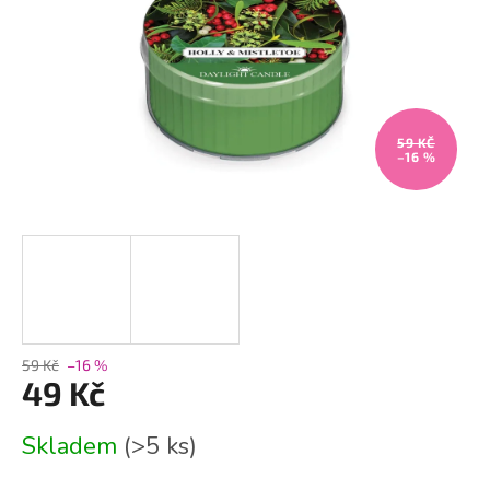
59 KČ
–16 %
59 Kč
–16 %
49 Kč
Měrná
Skladem
(>5 ks)
cena: