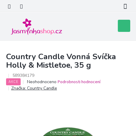
Přejít
na
obsah
Nákupní
košík
Country Candle Vonná Svíčka
Holly & Mistletoe, 35 g
589384179
Průměrné
Neohodnoceno
Podrobnosti hodnocení
AKCE
hodnocení
Značka:
Country Candle
produktu
je
0,0
z
5
hvězdiček.