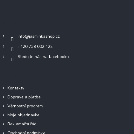
á
p
a
Kontakt
t
í
info
@
jasminkashop.cz
+420 739 002 422
Sledujte nás na facebooku
Informace pro vás
Kontakty
Doprava a platba
Věrnostní program
Moje objednávka
Reklamační řád
Obchodní podmínky