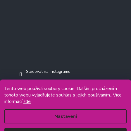
Sledovat na Instagramu
Tento web používá soubory cookie. Dalším procházením
tohoto webu vyjadřujete souhlas s jejich používáním.. Více
informací
zde
.
Copyright 2026
Jasminkashop.cz
. Všechna práva vyhrazena.
Grafický návrh vytvořil a na Shoptet implementoval
Tomáš Hlad
&
Shoptetak.cz
.
Nastavení