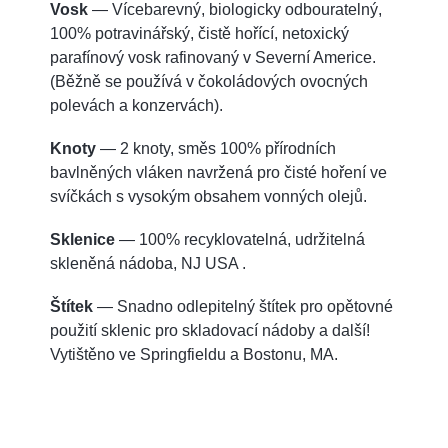
Vosk
— Vícebarevný, biologicky odbouratelný,
100% potravinářský, čistě hořící, netoxický
parafínový vosk rafinovaný v Severní Americe.
(Běžně se používá v čokoládových ovocných
polevách a konzervách).
Knoty
— 2 knoty, směs 100% přírodních
bavlněných vláken navržená pro čisté hoření ve
svíčkách s vysokým obsahem vonných olejů.
Sklenice
— 100% recyklovatelná, udržitelná
skleněná nádoba, NJ USA .
Štítek
— Snadno odlepitelný štítek pro opětovné
použití sklenic pro skladovací nádoby a další!
Vytištěno ve Springfieldu a Bostonu, MA.