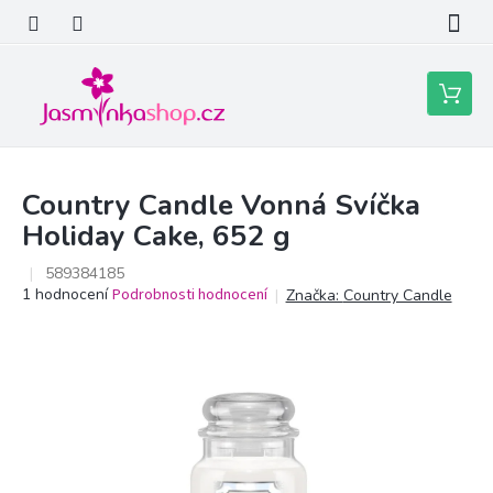
Přejít
na
obsah
Nákupní
košík
Country Candle Vonná Svíčka
Holiday Cake, 652 g
589384185
Průměrné
1 hodnocení
Podrobnosti hodnocení
Značka:
Country Candle
hodnocení
produktu
je
5,0
z
5
hvězdiček.