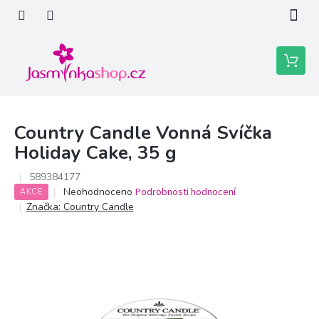
Přejít
na
obsah
Nákupní
košík
Country Candle Vonná Svíčka
Holiday Cake, 35 g
589384177
Průměrné
Neohodnoceno
Podrobnosti hodnocení
AKCE
hodnocení
Značka:
Country Candle
produktu
je
0,0
z
5
hvězdiček.