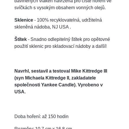
bavlněných vláken navržená pro čisté hoření ve
svíčkách s vysokým obsahem vonných olejů.
Sklenice
- 100% recyklovatelná, udržitelná
skleněná nádoba, NJ USA .
Štítek
- Snadno odlepitelný štítek pro opětovné
použití sklenic pro skladovací nádoby a další!
Navrhl, sestavil a testoval Mike Kittredge III
(syn Michaela Kittredge II, zakladatele
společnosti Yankee Candle). Vyrobeno v
USA.
Doba hoření: až 150 hodin
Rozměry: 10,7 cm x 16,8 cm