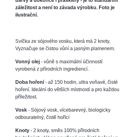
barvy a dokonce i praskliny - je to standartní
záležitost a není to závada výrobku. Foto je
ilustrační.
Svíčka ze sójového vosku, která má 2 knoty.
Vyznačuje se čistou vůní a jasným plamenem.
Vonný olej
- vůně s maximální účinností
vyrobená z přírodních ingrediencí.
Doba hoření
- až 150 hodin, ultra voňavé, čisté
hoření. Ideální do větších místností a pro každou
příležitost.
Vosk
- Sójový vosk, vícebarevný, biologicky
odbouratelný, čistě hořící
Knoty
- 2 knoty, směs 100% přírodních