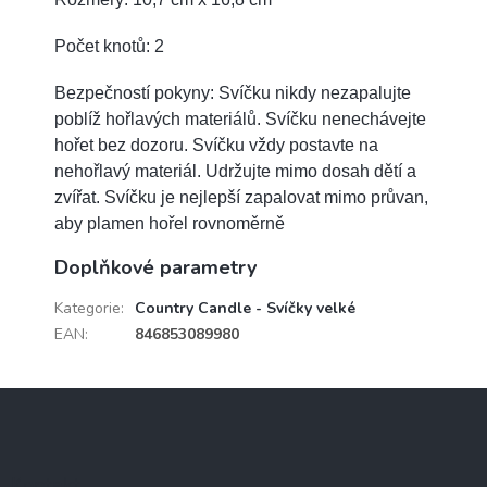
Počet knotů: 2
Bezpečností pokyny: Svíčku nikdy nezapalujte
poblíž hořlavých materiálů. Svíčku nenechávejte
hořet bez dozoru. Svíčku vždy postavte na
nehořlavý materiál. Udržujte mimo dosah dětí a
zvířat. Svíčku je nejlepší zapalovat mimo průvan,
aby plamen hořel rovnoměrně
Doplňkové parametry
Kategorie
:
Country Candle - Svíčky velké
EAN
:
846853089980
Z
á
p
a
Kontakt