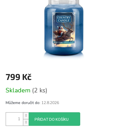
799 Kč
Měrná
Skladem
(2 ks)
cena:
Můžeme doručit do:
12.8.2026
PŘIDAT DO KOŠÍKU