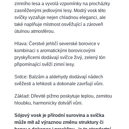
zimního lesa a vyvolá vzpomínky na procházky
zasněženými jedlovými lesy. Modrý vosk této
svíčky vyzařuje nejen chladnou eleganci, ale
také naplňuje místnost osvěžující a zároveň
útulnou atmosférou.
Hlava: Čerstvé jehličí severské borovice v
kombinaci s aromatickými borovicovými
pryskyřicemi dodávají svíčce živý, zelený tón
připomínající svěží zimní lesy.
Srdce: Balzám a aldehydy dodávají nádech
svěžesti a lehkosti a dokonale završují vůni.
Základ: Dřevité pižmo poskytuje teplou, zemitou
hloubku, harmonicky dotváří vůni.
Sójový vosk je přírodní surovina a svíčka
může mít až výraznou změnu struktury či