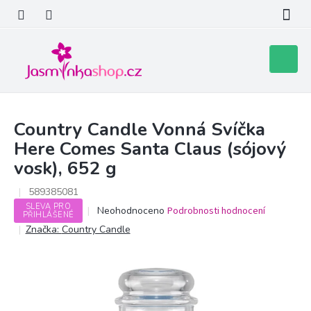
Přejít
na
obsah
Nákupní
košík
Country Candle Vonná Svíčka
Here Comes Santa Claus (sójový
vosk), 652 g
589385081
SLEVA PRO
Průměrné
Neohodnoceno
Podrobnosti hodnocení
PŘIHLÁŠENÉ
hodnocení
Značka:
Country Candle
produktu
je
0,0
z
5
hvězdiček.