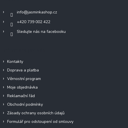
t
í
info
@
jasminkashop.cz
+420 739 002 422
Sledujte nás na facebooku
Informace pro vás
Kontakty
Doprava a platba
Věrnostní program
Moje objednávka
Reklamační řád
Obchodní podmínky
Zásady ochrany osobních údajů
Formulář pro odstoupení od smlouvy