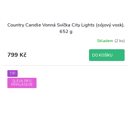
Country Candle Vonná Svíčka City Lights (sójový vosk),
652 g
Skladem
(2 ks)
799 Kč
DO KOŠÍKU
TIP
SLEVA PRO
PŘIHLÁŠENÉ