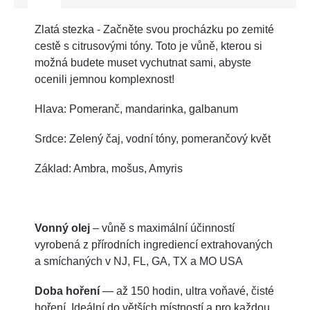
Zlatá stezka - Začněte svou procházku po zemité
cestě s citrusovými tóny. Toto je vůně, kterou si
možná budete muset vychutnat sami, abyste
ocenili jemnou komplexnost!
Hlava: Pomeranč, mandarinka, galbanum
Srdce: Zelený čaj, vodní tóny, pomerančový květ
Základ: Ambra, mošus, Amyris
Vonný olej
– vůně s maximální účinností
vyrobená z přírodních ingrediencí extrahovaných
a smíchaných v NJ, FL, GA, TX a MO USA
Doba hoření
— až 150 hodin, ultra voňavé, čisté
hoření. Ideální do větších místností a pro každou