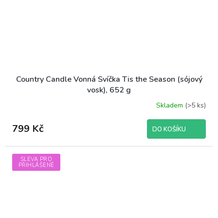
Country Candle Vonná Svíčka Tis the Season (sójový
vosk), 652 g
Skladem
(>5 ks)
799 Kč
DO KOŠÍKU
SLEVA PRO
PŘIHLÁŠENÉ