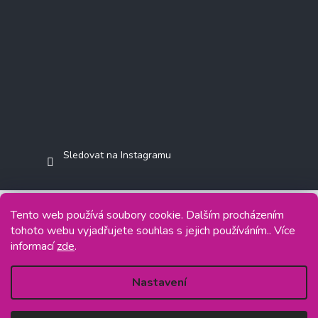
Sledovat na Instagramu
Tento web používá soubory cookie. Dalším procházením
tohoto webu vyjadřujete souhlas s jejich používáním.. Více
Copyright 2026
Jasminkashop.cz
. Všechna práva vyhrazena.
informací
zde
.
Grafický návrh vytvořil a na Shoptet implementoval
Tomáš Hlad
&
Shoptetak.cz
.
Nastavení
Vytvořil Shoptet