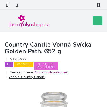
Přejít
na
obsah
Nákupní
košík
Country Candle Vonná Svíčka
Golden Path, 652 g
589384006
TIP
DOPRODEJ
SLEVA PRO
PŘIHLÁŠENÉ
Průměrné
Neohodnoceno
Podrobnosti hodnocení
hodnocení
Značka:
Country Candle
produktu
je
0,0
z
5
hvězdiček.