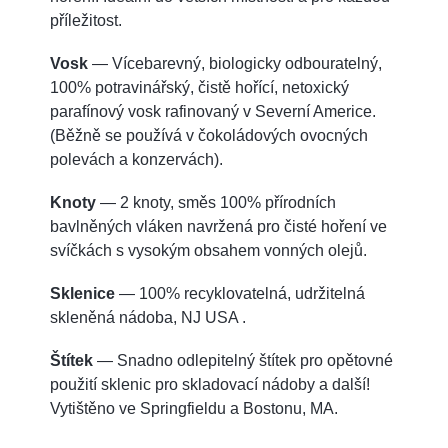
příležitost.
Vosk
— Vícebarevný, biologicky odbouratelný,
100% potravinářský, čistě hořící, netoxický
parafínový vosk rafinovaný v Severní Americe.
(Běžně se používá v čokoládových ovocných
polevách a konzervách).
Knoty
— 2 knoty, směs 100% přírodních
bavlněných vláken navržená pro čisté hoření ve
svíčkách s vysokým obsahem vonných olejů.
Sklenice
— 100% recyklovatelná, udržitelná
skleněná nádoba, NJ USA .
Štítek
— Snadno odlepitelný štítek pro opětovné
použití sklenic pro skladovací nádoby a další!
Vytištěno ve Springfieldu a Bostonu, MA.