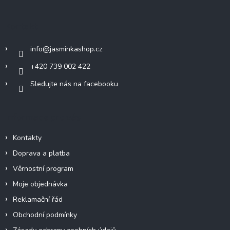
p
a
Kontakt
t
í
info
@
jasminkashop.cz
+420 739 002 422
Sledujte nás na facebooku
Informace pro vás
Kontakty
Doprava a platba
Věrnostní program
Moje objednávka
Reklamační řád
Obchodní podmínky