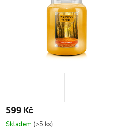
599 Kč
Měrná
Skladem
(>5 ks)
cena: