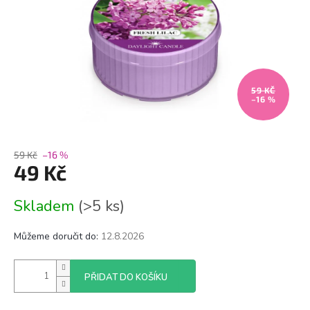
59 KČ
–16 %
59 Kč
–16 %
49 Kč
Měrná
Skladem
(>5 ks)
cena:
Můžeme doručit do:
12.8.2026
PŘIDAT DO KOŠÍKU