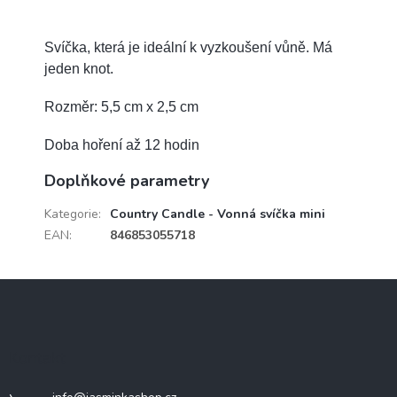
Svíčka, která je ideální k vyzkoušení vůně. Má
jeden knot.
Rozměr: 5,5 cm x 2,5 cm
Doba hoření až 12 hodin
Doplňkové parametry
Kategorie
:
Country Candle - Vonná svíčka mini
EAN
:
846853055718
Z
á
p
a
Kontakt
t
í