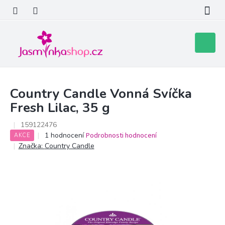
Přejít
na
obsah
Nákupní
košík
Country Candle Vonná Svíčka
Fresh Lilac, 35 g
159122476
Průměrné
1 hodnocení
Podrobnosti hodnocení
AKCE
hodnocení
Značka:
Country Candle
produktu
je
5,0
z
5
hvězdiček.