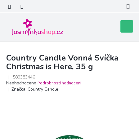
Přejít
na
obsah
Nákupní
košík
Country Candle Vonná Svíčka
Christmas is Here, 35 g
589383446
Průměrné
Neohodnoceno
Podrobnosti hodnocení
hodnocení
Značka:
Country Candle
produktu
je
0,0
z
5
hvězdiček.