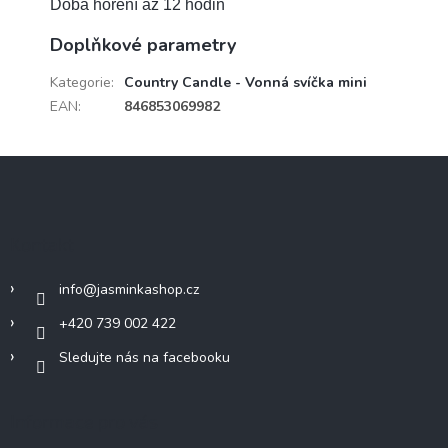
Doba hoření až 12 hodin
Doplňkové parametry
Kategorie
:
Country Candle - Vonná svíčka mini
EAN
:
846853069982
Z
á
p
a
Kontakt
t
í
info
@
jasminkashop.cz
+420 739 002 422
Sledujte nás na facebooku
Informace pro vás