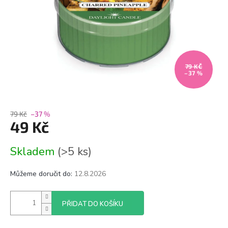
79 KČ
–37 %
79 Kč
–37 %
49 Kč
Měrná
Skladem
(>5 ks)
cena:
Můžeme doručit do:
12.8.2026
PŘIDAT DO KOŠÍKU