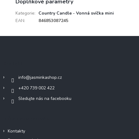
Doplňkové parametry
Kategorie
:
Country Candle - Vonná svíčka mini
EAN
:
846853087245
Z
á
p
a
Kontakt
t
í
info
@
jasminkashop.cz
+420 739 002 422
Sledujte nás na facebooku
Informace pro vás
Kontakty