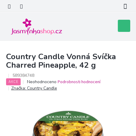
Přejít
na
obsah
Nákupní
košík
Country Candle Vonná Svíčka
Charred Pineapple, 42 g
589384748
Průměrné
Neohodnoceno
Podrobnosti hodnocení
AKCE
hodnocení
Značka:
Country Candle
produktu
je
0,0
z
5
hvězdiček.