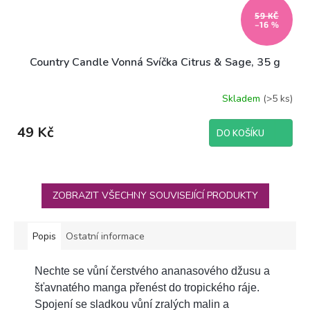
59 KČ
–16 %
Country Candle Vonná Svíčka Citrus & Sage, 35 g
Skladem
(>5 ks)
49 Kč
DO KOŠÍKU
ZOBRAZIT VŠECHNY SOUVISEJÍCÍ PRODUKTY
Popis
Ostatní informace
Nechte se vůní čerstvého ananasového džusu a
šťavnatého manga přenést do tropického ráje.
Spojení se sladkou vůní zralých malin a