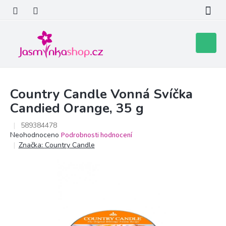
Přejít
na
obsah
Nákupní
košík
Country Candle Vonná Svíčka
Candied Orange, 35 g
589384478
Průměrné
Neohodnoceno
Podrobnosti hodnocení
hodnocení
Značka:
Country Candle
produktu
je
0,0
z
5
hvězdiček.