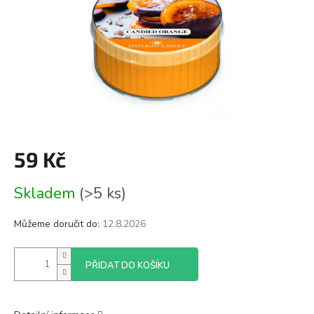
59 Kč
Měrná
Skladem
(>5 ks)
cena:
Můžeme doručit do:
12.8.2026
PŘIDAT DO KOŠÍKU