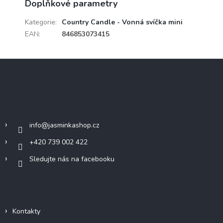
Doplňkové parametry
Kategorie
:
Country Candle - Vonná svíčka mini
EAN
:
846853073415
Z
á
p
a
Kontakt
t
í
info
@
jasminkashop.cz
+420 739 002 422
Sledujte nás na facebooku
Informace pro vás
Kontakty