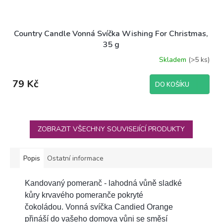
Country Candle Vonná Svíčka Wishing For Christmas,
35 g
Skladem
(>5 ks)
79 Kč
DO KOŠÍKU
ZOBRAZIT VŠECHNY SOUVISEJÍCÍ PRODUKTY
Popis
Ostatní informace
Kandovaný pomeranč - lahodná vůně sladké
kůry krvavého pomeranče pokryté
čokoládou.
Vonná svíčka Candied Orange
přináší do vašeho domova vůni se směsí