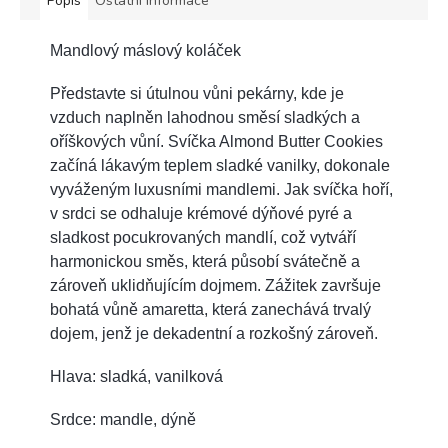
Popis
Ostatní informace
Mandlový máslový koláček
Představte si útulnou vůni pekárny, kde je
vzduch naplněn lahodnou směsí sladkých a
oříškových vůní. Svíčka Almond Butter Cookies
začíná lákavým teplem sladké vanilky, dokonale
vyváženým luxusními mandlemi. Jak svíčka hoří,
v srdci se odhaluje krémové dýňové pyré a
sladkost pocukrovaných mandlí, což vytváří
harmonickou směs, která působí svátečně a
zároveň uklidňujícím dojmem. Zážitek završuje
bohatá vůně amaretta, která zanechává trvalý
dojem, jenž je dekadentní a rozkošný zároveň.
Hlava: sladká, vanilková
Srdce: mandle, dýně