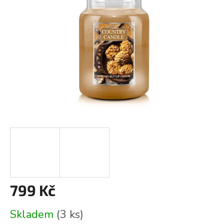
799 Kč
Měrná
Skladem
(3 ks)
cena: