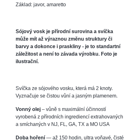
Základ: javor, amaretto
Sójový vosk je přírodní surovina a svíčka
může mít až výraznou změnu struktury či
barvy a dokonce i praskliny - je to standartní
záležitost a není to závada výrobku. Foto je
ilustrační.
Svíčka ze sójového vosku, která má 2 knoty.
Vyznačuje se čistou vůní a jasným plamenem.
Vonný olej
– vůně s maximální účinností
vyrobená z přírodních ingrediencí extrahovaných
a smíchaných v NJ, FL, GA, TX a MO USA
Doba hoření
— až 150 hodin, ultra voňavé, čisté