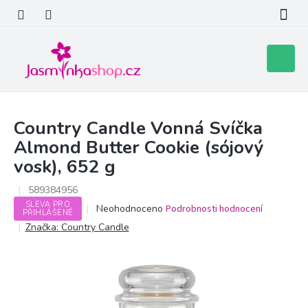
Přejít
na
obsah
Nákupní
košík
Country Candle Vonná Svíčka
Almond Butter Cookie (sójový
vosk), 652 g
589384956
SLEVA PRO
Průměrné
Neohodnoceno
Podrobnosti hodnocení
PŘIHLÁŠENÉ
hodnocení
Značka:
Country Candle
produktu
je
0,0
z
5
hvězdiček.