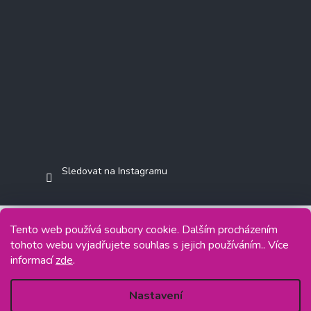
Sledovat na Instagramu
Tento web používá soubory cookie. Dalším procházením
tohoto webu vyjadřujete souhlas s jejich používáním.. Více
Copyright 2026
Jasminkashop.cz
. Všechna práva vyhrazena.
informací
zde
.
Grafický návrh vytvořil a na Shoptet implementoval
Tomáš Hlad
&
Shoptetak.cz
.
Nastavení