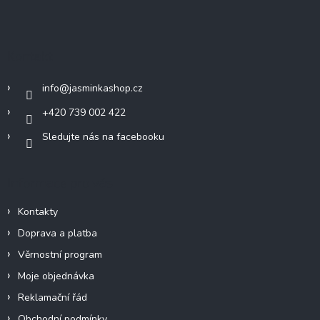
á
p
a
Kontakt
t
í
info
@
jasminkashop.cz
+420 739 002 422
Sledujte nás na facebooku
Informace pro vás
Kontakty
Doprava a platba
Věrnostní program
Moje objednávka
Reklamační řád
Obchodní podmínky