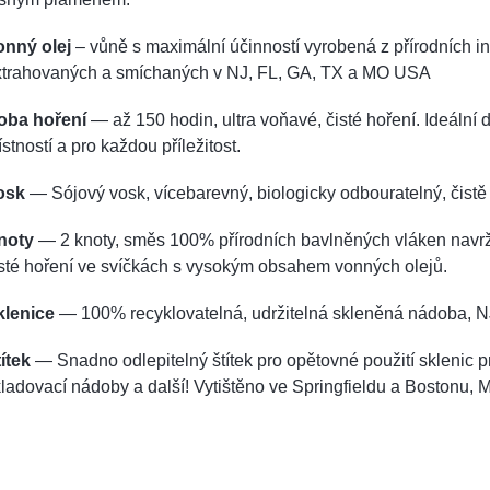
onný olej
– vůně s maximální účinností vyrobená z přírodních i
xtrahovaných a smíchaných v NJ, FL, GA, TX a MO USA
oba hoření
— až 150 hodin, ultra voňavé, čisté hoření. Ideální 
stností a pro každou příležitost.
osk
— Sójový vosk, vícebarevný, biologicky odbouratelný, čistě 
noty
— 2 knoty, směs 100% přírodních bavlněných vláken navr
sté hoření ve svíčkách s vysokým obsahem vonných olejů.
klenice
— 100% recyklovatelná, udržitelná skleněná nádoba, N
ítek
— Snadno odlepitelný štítek pro opětovné použití sklenic p
ladovací nádoby a další! Vytištěno ve Springfieldu a Bostonu, 