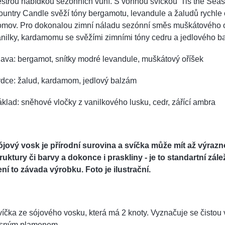
strou nabídkou sezónních vůní. S vonnou svíčkou 'Tis the Sea
untry Candle svěží tóny bergamotu, levandule a žaludů rychle
omov. Pro dokonalou zimní náladu sezónní směs muškátového o
nilky, kardamomu se svěžími zimními tóny cedru a jedlového b
ava: bergamot, snítky modré levandule, muškátový oříšek
rdce: žalud, kardamom, jedlový balzám
klad: sněhové vločky z vanilkového lusku, cedr, zářící ambra
ójový vosk je přírodní surovina a svíčka může mít až výra
ruktury či barvy a dokonce i praskliny - je to standartní zále
ní to závada výrobku. Foto je ilustrační.
íčka ze sójového vosku, která má 2 knoty. Vyznačuje se čistou 
asným plamenem.