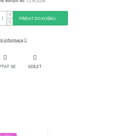
e doručit do:
11.8.2026
PŘIDAT DO KOŠÍKU
ní informace
PTAT SE
SDÍLET