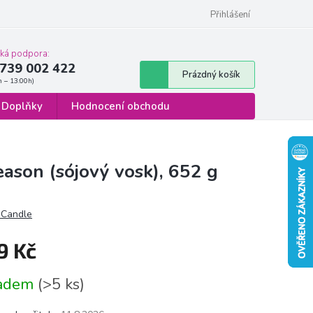
 osobních údajů
Formulář pro odstoupení od smlouvy
Přihlášení
cká podpora:
739 002 422
Nákupní
Prázdný košík
košík
Doplňky
Hodnocení obchodu
ason (sójový vosk), 652 g
 Candle
9 Kč
á
ladem
(>5 ks)