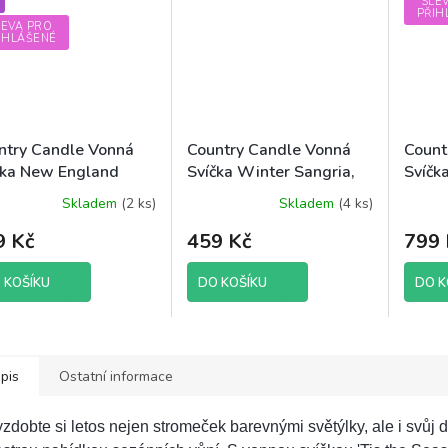
SLE
PŘIH
LEVA PRO
IHLÁŠENÉ
ntry Candle Vonná
Country Candle Vonná
Count
čka New England
Svíčka Winter Sangria,
Svíčka
ový vosk), 652 g
652 g
vosk)
Skladem
(2 ks)
Skladem
(4 ks)
Průměrné
hodnocení
9 Kč
459 Kč
799 
produktu
je
4,5
 KOŠÍKU
DO KOŠÍKU
DO K
z
5
hvězdiček.
pis
Ostatní informace
zdobte si letos nejen stromeček barevnými světýlky, ale i svůj