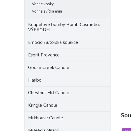
a
Vonné vosky
n
Vonná svíčka mini
e
l
Koupelové bomby Bomb Cosmetics
VÝPRODEJ
Emocio Autorská kolekce
Esprit Provence
Goose Creek Candle
Haribo
Chestnut Hill Candle
Kringle Candle
Sou
Milkhouse Candle
Millefiori Milano