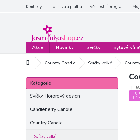
Přejít
Kontakty
Doprava a platba
Věrnostní program
Moj
na
obsah
Akce
Novinky
Svíčky
Bytové vůn
Domů
Country Candle
Svíčky velké
Country
Co
P
Přeskočit
o
Kategorie
kategorie
5
s
SL
t
Svíčky Hororový design
PŘI
r
a
Candleberry Candle
n
Country Candle
n
í
p
Svíčky velké