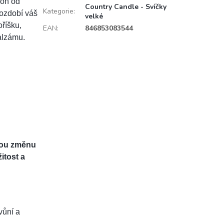
son od
Country Candle - Svíčky
Kategorie
:
 ozdobí váš
velké
říšku,
EAN
:
846853083544
alzámu.
znou změnu
žitost a
vůní a