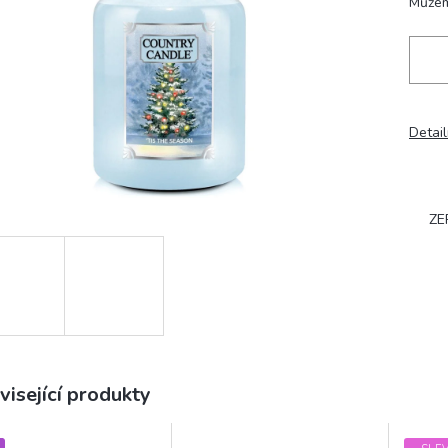
Můžem
Detail
ZE
visející produkty