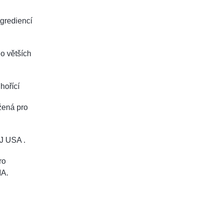
ngrediencí
do větších
hořící
žená pro
J USA .
ro
MA.