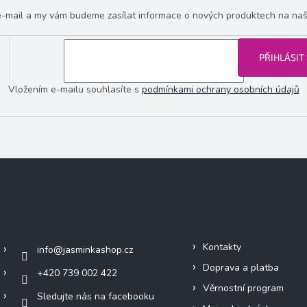
 e-mail a my vám budeme zasílat informace o nových produktech na na
PŘIHLÁSIT
Vložením e-mailu souhlasíte s
podmínkami ochrany osobních údajů
Kontakt
Informace pro vás
Kontakty
info
@
jasminkashop.cz
Doprava a platba
+420 739 002 422
Věrnostní program
Sledujte nás na facebooku