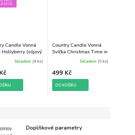
VA PRO
LÁŠENÉ
ry Candle Vonná
Country Candle Vonná
 Hollyberry (sójový
Svíčka Christmas Time in
, 652 g
the City, 652 g
Skladem
(4 ks)
Skladem
(5 ks)
Průměrné
hodnocení
Kč
499 Kč
produktu
je
5,0
OŠÍKU
DO KOŠÍKU
z
5
hvězdiček.
Doplňkové parametry
 domov