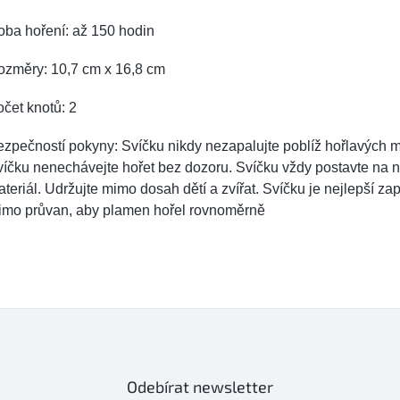
oba hoření: až 150 hodin
ozměry: 10,7 cm x 16,8 cm
čet knotů: 2
zpečností pokyny: Svíčku nikdy nezapalujte poblíž hořlavých m
íčku nenechávejte hořet bez dozoru. Svíčku vždy postavte na 
teriál. Udržujte mimo dosah dětí a zvířat. Svíčku je nejlepší za
imo průvan, aby plamen hořel rovnoměrně
Odebírat newsletter