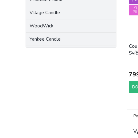
TIP
S
Village Candle
PŘ
WoodWick
Yankee Candle
Cou
Sví
(sój
79
DO
Po
Vy