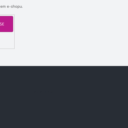
šem e-shopu.
 SE
Facebook