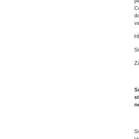
pe
Co
d
va
Hl
S
Zá
S
st
ne
Sv
j