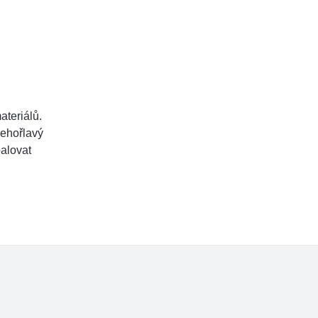
ateriálů.
nehořlavý
palovat