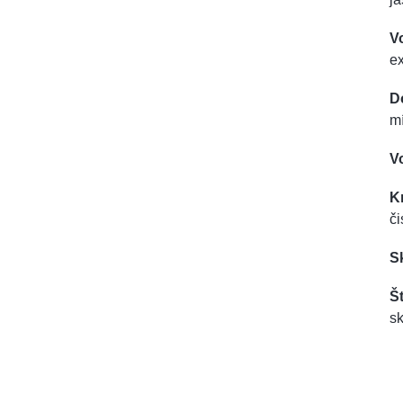
V
e
D
mí
V
K
či
S
Št
sk