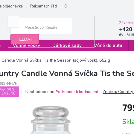
e objednávka
Reklamační řád
Obchodní podmínky
Zásady ochrany
Zákazni
+420 
HLEDAT
ě
Vonné vosky
Dárkové sady
Vůně do auta
 Candle Vonná Svíčka Tis the Season (sójový vosk), 652 g
untry Candle Vonná Svíčka Tis the Se
89384676
EVA PRO
Průměrné
Neohodnoceno
Podrobnosti hodnocení
Značka:
Country
HLÁŠENÉ
hodnocení
produktu
79
je
0,0
Měrn
z
Sk
cena:
5
hvězdiček.