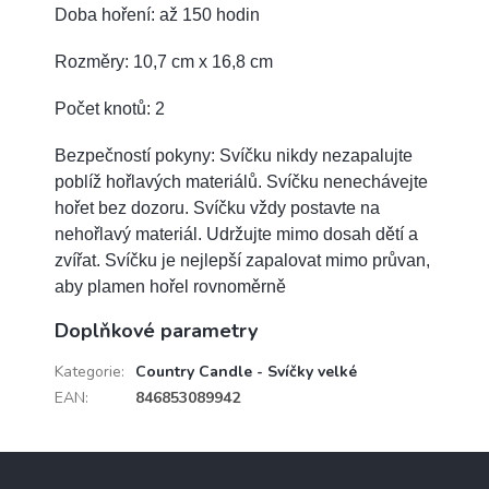
Doba hoření: až 150 hodin
Rozměry: 10,7 cm x 16,8 cm
Počet knotů: 2
Bezpečností pokyny: Svíčku nikdy nezapalujte
poblíž hořlavých materiálů. Svíčku nenechávejte
hořet bez dozoru. Svíčku vždy postavte na
nehořlavý materiál. Udržujte mimo dosah dětí a
zvířat. Svíčku je nejlepší zapalovat mimo průvan,
aby plamen hořel rovnoměrně
Doplňkové parametry
Kategorie
:
Country Candle - Svíčky velké
EAN
:
846853089942
Z
á