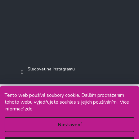
Sledovat na Instagramu
Tento web používá soubory cookie. Dalším procházením
tohoto webu vyjadřujete souhlas s jejich používáním.. Více
Copyright 2026
Jasminkashop.cz
. Všechna práva vyhrazena.
informací
zde
.
Grafický návrh vytvořil a na Shoptet implementoval
Tomáš Hlad
&
Shoptetak.cz
.
Nastavení
Vytvořil Shoptet