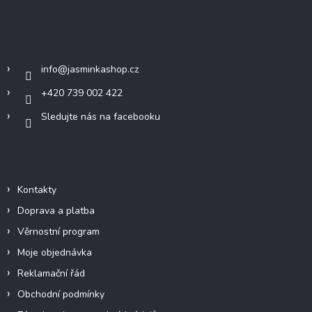
p
a
Kontakt
t
í
info
@
jasminkashop.cz
+420 739 002 422
Sledujte nás na facebooku
Informace pro vás
Kontakty
Doprava a platba
Věrnostní program
Moje objednávka
Reklamační řád
Obchodní podmínky