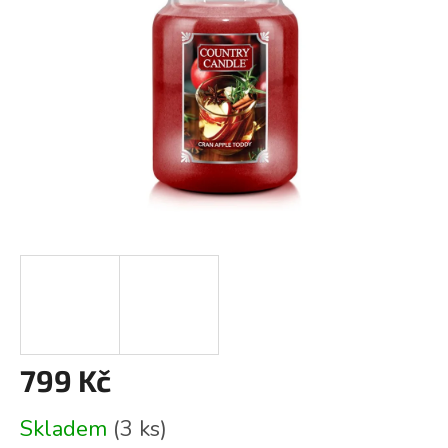
799 Kč
Měrná
Skladem
(3 ks)
cena: