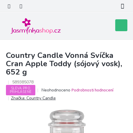
Přejít
na
obsah
Nákupní
košík
Country Candle Vonná Svíčka
Cran Apple Toddy (sójový vosk),
652 g
589385078
SLEVA PRO
Průměrné
Neohodnoceno
Podrobnosti hodnocení
PŘIHLÁŠENÉ
hodnocení
Značka:
Country Candle
produktu
je
0,0
z
5
hvězdiček.