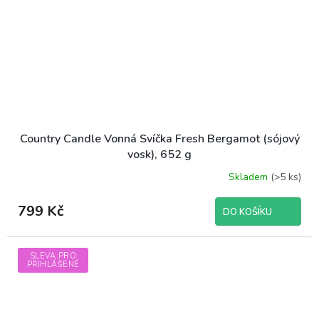
Country Candle Vonná Svíčka Fresh Bergamot (sójový
vosk), 652 g
Skladem
(>5 ks)
799 Kč
DO KOŠÍKU
SLEVA PRO
PŘIHLÁŠENÉ