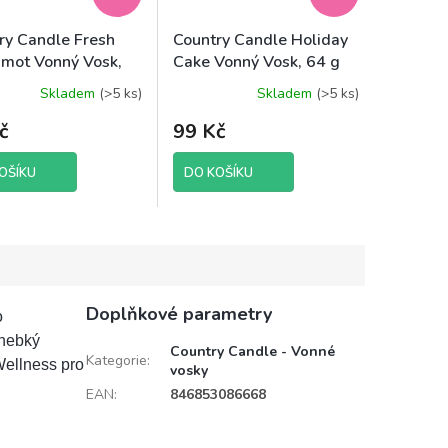
ry Candle Fresh
Country Candle Holiday
mot Vonný Vosk,
Cake Vonný Vosk, 64 g
Skladem
(>5 ks)
Skladem
(>5 ks)
č
99 Kč
OŠÍKU
DO KOŠÍKU
Doplňkové parametry
o
 hebký
Country Candle - Vonné
Kategorie
:
Wellness pro
vosky
EAN
:
846853086668