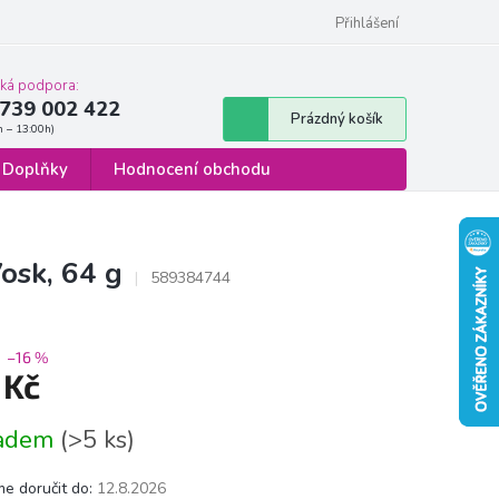
 osobních údajů
Formulář pro odstoupení od smlouvy
Přihlášení
cká podpora:
739 002 422
Nákupní
Prázdný košík
košík
Doplňky
Hodnocení obchodu
osk, 64 g
589384744
–16 %
 Kč
á
ladem
(>5 ks)
e doručit do:
12.8.2026