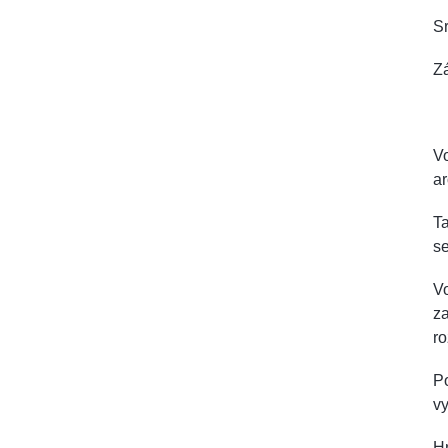
Sr
Zá
Vo
a
Ta
se
V
za
ro
Po
vy
H