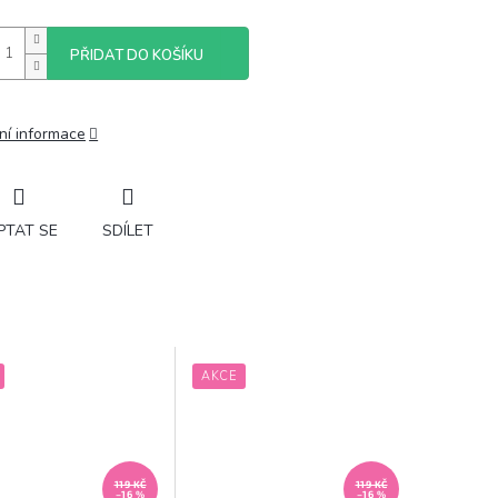
PŘIDAT DO KOŠÍKU
ní informace
PTAT SE
SDÍLET
AKCE
119 KČ
119 KČ
–16 %
–16 %