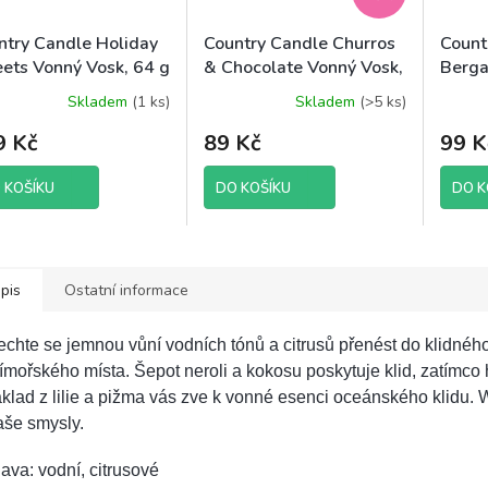
ntry Candle Holiday
Country Candle Churros
Count
ets Vonný Vosk, 64 g
& Chocolate Vonný Vosk,
Berga
64 g
64 g
Skladem
(1 ks)
Skladem
(>5 ks)
9 Kč
89 Kč
99 K
 KOŠÍKU
DO KOŠÍKU
DO K
pis
Ostatní informace
chte se jemnou vůní vodních tónů a citrusů přenést do klidnéh
ímořského místa. Šepot neroli a kokosu poskytuje klid, zatímco
klad z lilie a pižma vás zve k vonné esenci oceánského klidu. 
aše smysly.
ava: vodní, citrusové