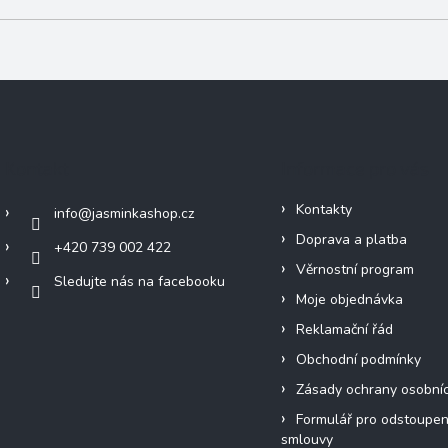
Kontakt
Informace pro vás
Kontakty
info
@
jasminkashop.cz
Doprava a platba
+420 739 002 422
Věrnostní program
Sledujte nás na facebooku
Moje objednávka
Reklamační řád
Obchodní podmínky
Zásady ochrany osobní
Formulář pro odstoupen
smlouvy