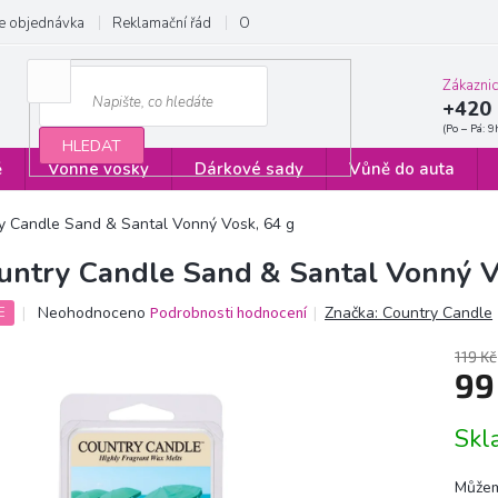
e objednávka
Reklamační řád
Obchodní podmínky
Zásady ochrany
Zákazni
+420 
HLEDAT
ě
Vonné vosky
Dárkové sady
Vůně do auta
y Candle Sand & Santal Vonný Vosk, 64 g
untry Candle Sand & Santal Vonný V
Průměrné
Neohodnoceno
Podrobnosti hodnocení
Značka:
Country Candle
E
hodnocení
produktu
119 Kč
je
99
0,0
z
Měrn
Sk
5
cena:
hvězdiček.
Můžem