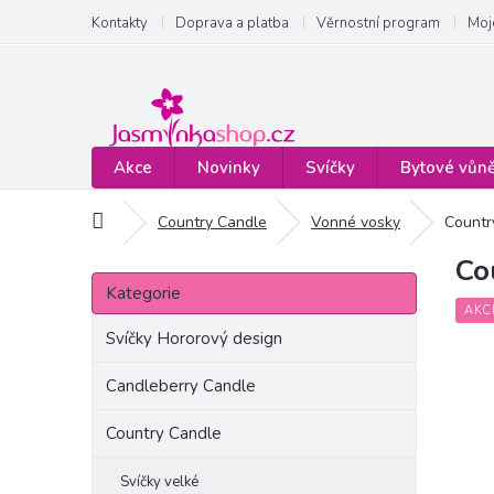
Přejít
Kontakty
Doprava a platba
Věrnostní program
Moj
na
obsah
Akce
Novinky
Svíčky
Bytové vůn
Domů
Country Candle
Vonné vosky
Countr
Co
P
Přeskočit
o
Kategorie
kategorie
s
AKC
t
Svíčky Hororový design
r
a
Candleberry Candle
n
Country Candle
n
í
p
Svíčky velké