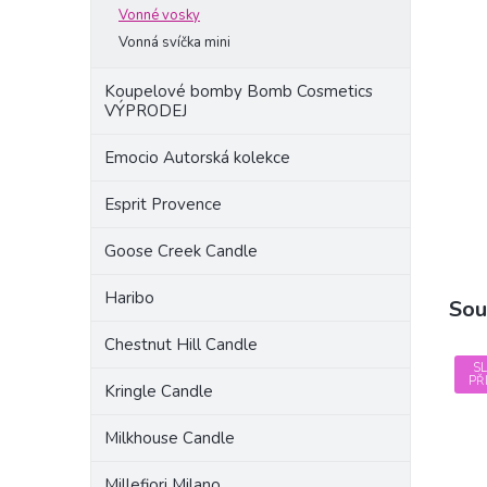
a
Vonné vosky
n
Vonná svíčka mini
e
l
Koupelové bomby Bomb Cosmetics
VÝPRODEJ
Emocio Autorská kolekce
Esprit Provence
Goose Creek Candle
Haribo
Sou
Chestnut Hill Candle
S
PŘ
Kringle Candle
Milkhouse Candle
Millefiori Milano