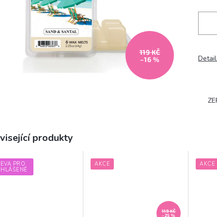
119 KČ
Detail
–16 %
ZE
visející produkty
LEVA PRO
AKCE
AKCE
IHLÁŠENÉ
119 KČ
–25 %