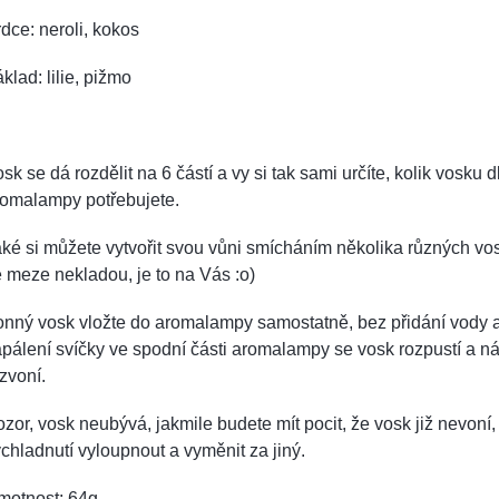
dce: neroli, kokos
klad: lilie, pižmo
sk se dá rozdělit na 6 částí a vy si tak sami určíte, kolik vosku d
romalampy potřebujete.
ké si můžete vytvořit svou vůni smícháním několika různých vos
 meze nekladou, je to na Vás :o)
onný vosk vložte do aromalampy samostatně, bez přidání vody 
pálení svíčky ve spodní části aromalampy se vosk rozpustí a n
zvoní.
zor, vosk neubývá, jakmile budete mít pocit, že vosk již nevoní,
chladnutí vyloupnout a vyměnit za jiný.
motnost: 64g