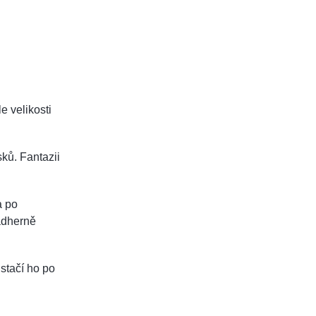
le velikosti
ků. Fantazii
a po
ádherně
 stačí ho po