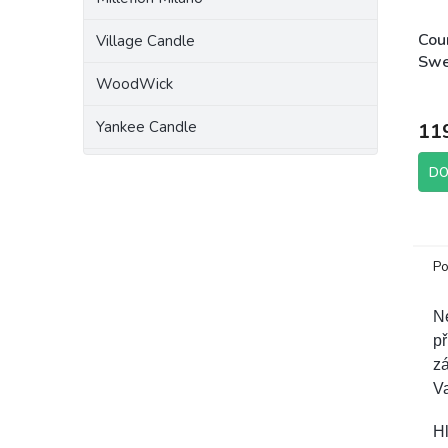
Cou
Village Candle
Swe
WoodWick
Yankee Candle
11
DO
Po
Ne
př
zá
V
Hl