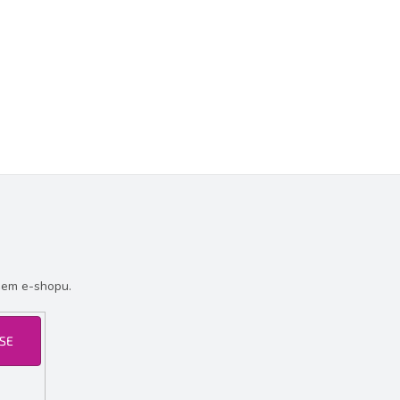
šem e-shopu.
 SE