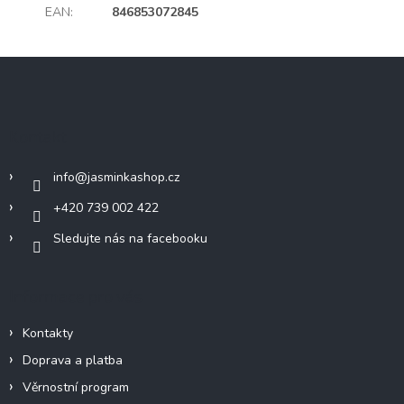
EAN
:
846853072845
Z
á
p
a
Kontakt
t
í
info
@
jasminkashop.cz
+420 739 002 422
Sledujte nás na facebooku
Informace pro vás
Kontakty
Doprava a platba
Věrnostní program