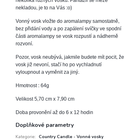
několika různých vosků. Fantazii se meze
nekladou, je to na Vás :o)
Vonný vosk vložte do aromalampy samostatně,
bez přidání vody a po zapálení svíčky ve spodní
části aromalampy se vosk rozpustí a nádherně
rozvoní.
Pozor, vosk neubývá, jakmile budete mít pocit, že
vosk již nevoní, stačí ho po vychladnutí
vyloupnout a vyměnit za jiný.
Hmotnost : 64g
Velikost 5,70 cm x 7,90 cm
Doba provonění až do 6 x 12 hodin
Doplňkové parametry
Kategorie
:
Country Candle - Vonné vosky