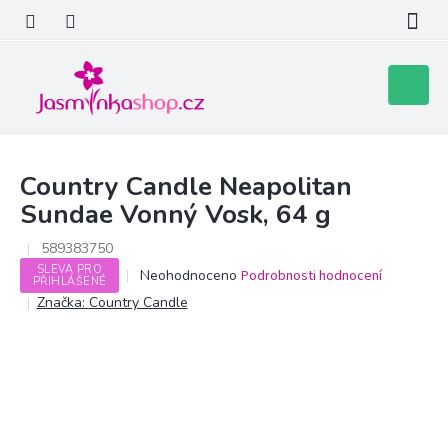
Přejít
na
obsah
Nákupní
košík
Country Candle Neapolitan
Sundae Vonný Vosk, 64 g
589383750
SLEVA PRO
Průměrné
Neohodnoceno
Podrobnosti hodnocení
PŘIHLÁŠENÉ
hodnocení
Značka:
Country Candle
produktu
je
0,0
z
5
hvězdiček.