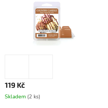
119 Kč
Měrná
Skladem
(2 ks)
cena: