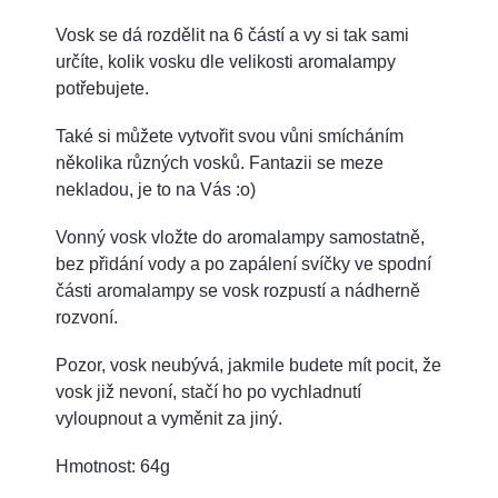
Vosk se dá rozdělit na 6 částí a vy si tak sami
určíte, kolik vosku dle velikosti aromalampy
potřebujete.
Také si můžete vytvořit svou vůni smícháním
několika různých vosků. Fantazii se meze
nekladou, je to na Vás :o)
Vonný vosk vložte do aromalampy samostatně,
bez přidání vody a po zapálení svíčky ve spodní
části aromalampy se vosk rozpustí a nádherně
rozvoní.
Pozor, vosk neubývá, jakmile budete mít pocit, že
vosk již nevoní, stačí ho po vychladnutí
vyloupnout a vyměnit za jiný.
Hmotnost: 64g