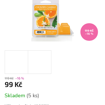
119 KČ
–16 %
119 Kč
–16 %
99 Kč
Měrná
Skladem
(5 ks)
cena: