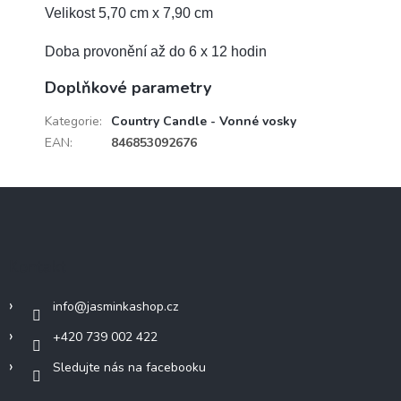
Velikost 5,70 cm x 7,90 cm
Doba provonění až do 6 x 12 hodin
Doplňkové parametry
Kategorie
:
Country Candle - Vonné vosky
EAN
:
846853092676
Z
á
p
a
Kontakt
t
í
info
@
jasminkashop.cz
+420 739 002 422
Sledujte nás na facebooku