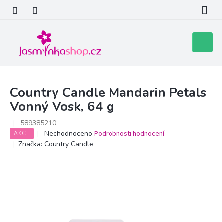
Přejít
na
obsah
Nákupní
košík
Country Candle Mandarin Petals
Vonný Vosk, 64 g
589385210
Průměrné
Neohodnoceno
Podrobnosti hodnocení
AKCE
hodnocení
Značka:
Country Candle
produktu
je
0,0
z
5
hvězdiček.