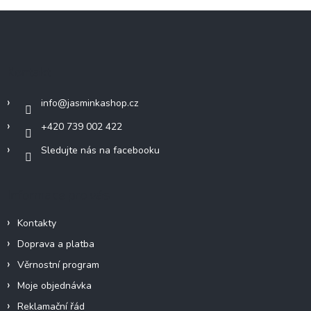
Z
á
p
a
Kontakt
t
í
info
@
jasminkashop.cz
+420 739 002 422
Sledujte nás na facebooku
Informace pro vás
Kontakty
Doprava a platba
Věrnostní program
Moje objednávka
Reklamační řád