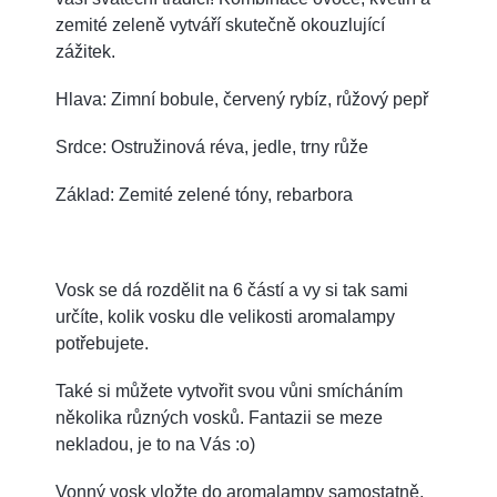
zemité zeleně vytváří skutečně okouzlující
zážitek.
Hlava: Zimní bobule, červený rybíz, růžový pepř
Srdce: Ostružinová réva, jedle, trny růže
Základ: Zemité zelené tóny, rebarbora
Vosk se dá rozdělit na 6 částí a vy si tak sami
určíte, kolik vosku dle velikosti aromalampy
potřebujete.
Také si můžete vytvořit svou vůni smícháním
několika různých vosků. Fantazii se meze
nekladou, je to na Vás :o)
Vonný vosk vložte do aromalampy samostatně,