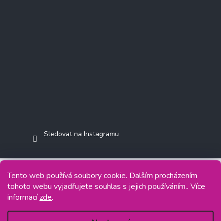
Sledovat na Instagramu
Tento web používá soubory cookie. Dalším procházením
tohoto webu vyjadřujete souhlas s jejich používáním.. Více
Copyright 2026
Jasminkashop.cz
. Všechna práva vyhrazena.
informací
zde
.
Grafický návrh vytvořil a na Shoptet implementoval
Tomáš Hlad
&
Shoptetak.cz
.