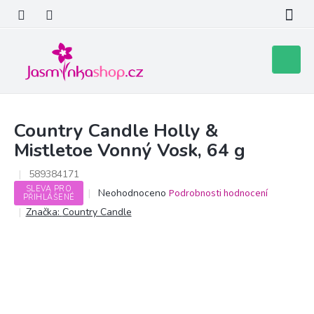
Přejít
na
obsah
Nákupní
košík
Country Candle Holly &
Mistletoe Vonný Vosk, 64 g
589384171
SLEVA PRO
Průměrné
Neohodnoceno
Podrobnosti hodnocení
PŘIHLÁŠENÉ
hodnocení
Značka:
Country Candle
produktu
je
0,0
z
5
hvězdiček.