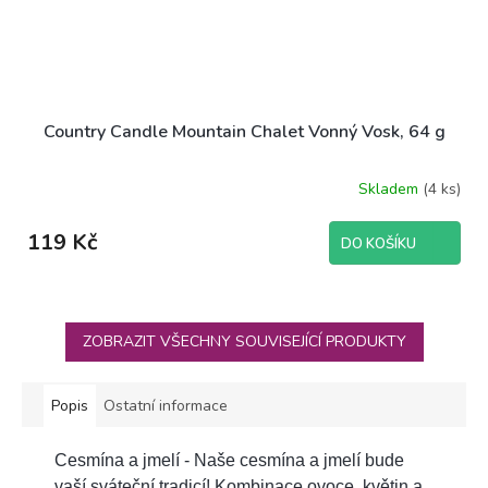
Country Candle Mountain Chalet Vonný Vosk, 64 g
Skladem
(4 ks)
119 Kč
DO KOŠÍKU
ZOBRAZIT VŠECHNY SOUVISEJÍCÍ PRODUKTY
Popis
Ostatní informace
Cesmína a jmelí - Naše cesmína a jmelí bude
vaší sváteční tradicí! Kombinace ovoce, květin a