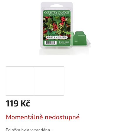
119 Kč
Měrná
Momentálně nedostupné
cena:
Položka byla vyprodána…