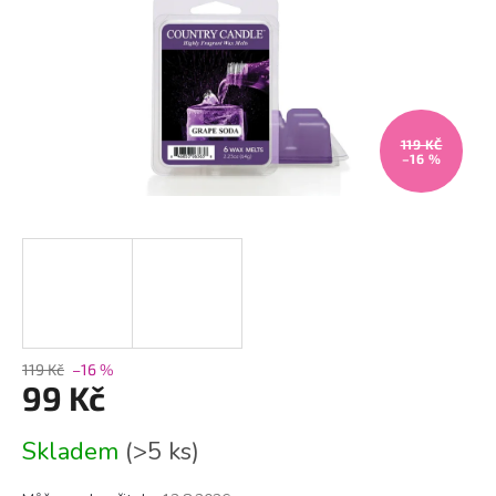
119 KČ
–16 %
119 Kč
–16 %
99 Kč
Měrná
Skladem
(>5 ks)
cena: