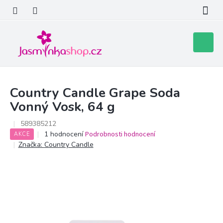
Přejít
na
obsah
Nákupní
košík
Country Candle Grape Soda
Vonný Vosk, 64 g
589385212
Průměrné
1 hodnocení
Podrobnosti hodnocení
AKCE
hodnocení
Značka:
Country Candle
produktu
je
5,0
z
5
hvězdiček.