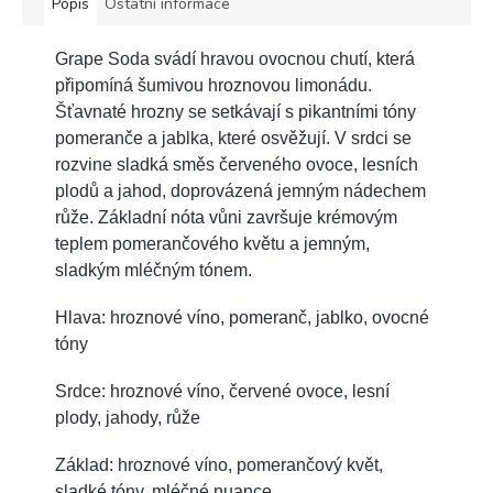
Popis
Ostatní informace
Grape Soda svádí hravou ovocnou chutí, která
připomíná šumivou hroznovou limonádu.
Šťavnaté hrozny se setkávají s pikantními tóny
pomeranče a jablka, které osvěžují. V srdci se
rozvine sladká směs červeného ovoce, lesních
plodů a jahod, doprovázená jemným nádechem
růže. Základní nóta vůni završuje krémovým
teplem pomerančového květu a jemným,
sladkým mléčným tónem.
Hlava: hroznové víno, pomeranč, jablko, ovocné
tóny
Srdce: hroznové víno, červené ovoce, lesní
plody, jahody, růže
Základ: hroznové víno, pomerančový květ,
sladké tóny, mléčné nuance