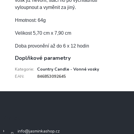
vosk již nevoní, stačí ho po vychladnutí
vyloupnout a vyměnit za jiný.
Hmotnost: 64g
Velikost 5,70 cm x 7,90 cm
Doba provonění až do 6 x 12 hodin
Doplňkové parametry
Kategorie
:
Country Candle - Vonné vosky
EAN
:
846853092645
Z
á
p
a
Kontakt
t
í
info
@
jasminkashop.cz