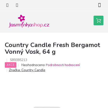
Přejít
na
obsah
Nákupní
košík
Country Candle Fresh Bergamot
Vonný Vosk, 64 g
589385213
Průměrné
Neohodnoceno
Podrobnosti hodnocení
AKCE
hodnocení
Značka:
Country Candle
produktu
je
0,0
z
5
hvězdiček.