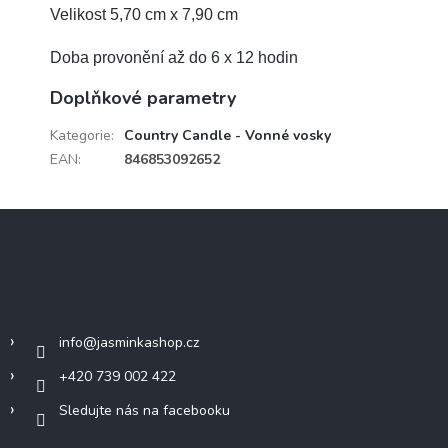
Velikost 5,70 cm x 7,90 cm
Doba provonění až do 6 x 12 hodin
Doplňkové parametry
Kategorie
:
Country Candle - Vonné vosky
EAN
:
846853092652
Z
á
p
a
Kontakt
t
í
info
@
jasminkashop.cz
+420 739 002 422
Sledujte nás na facebooku