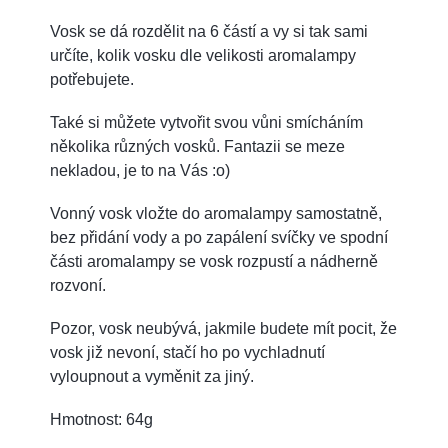
Vosk se dá rozdělit na 6 částí a vy si tak sami
určíte, kolik vosku dle velikosti aromalampy
potřebujete.
Také si můžete vytvořit svou vůni smícháním
několika různých vosků. Fantazii se meze
nekladou, je to na Vás :o)
Vonný vosk vložte do aromalampy samostatně,
bez přidání vody a po zapálení svíčky ve spodní
části aromalampy se vosk rozpustí a nádherně
rozvoní.
Pozor, vosk neubývá, jakmile budete mít pocit, že
vosk již nevoní, stačí ho po vychladnutí
vyloupnout a vyměnit za jiný.
Hmotnost: 64g