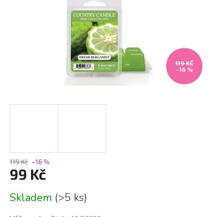
119 KČ
–16 %
119 Kč
–16 %
99 Kč
Měrná
Skladem
(>5 ks)
cena: