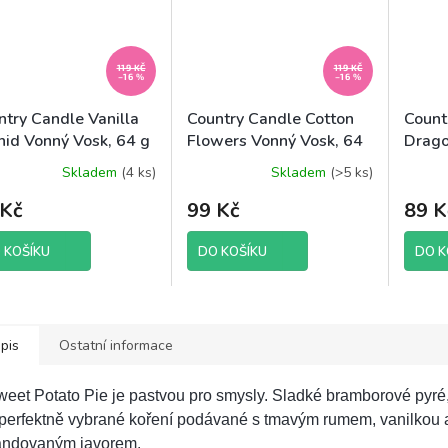
119 KČ
119 KČ
–16 %
–16 %
ntry Candle Vanilla
Country Candle Cotton
Count
hid Vonný Vosk, 64 g
Flowers Vonný Vosk, 64
Drago
g
Vonný
Skladem
(4 ks)
Skladem
(>5 ks)
 Kč
99 Kč
89 K
 KOŠÍKU
DO KOŠÍKU
DO K
pis
Ostatní informace
eet Potato Pie je pastvou pro smysly. Sladké bramborové pyré
 perfektně vybrané koření podávané s tmavým rumem, vanilkou 
andovaným javorem.