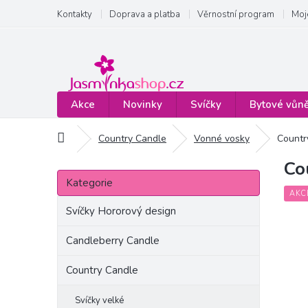
Přejít
Kontakty
Doprava a platba
Věrnostní program
Moj
na
obsah
Akce
Novinky
Svíčky
Bytové vůn
Domů
Country Candle
Vonné vosky
Countr
Co
P
Přeskočit
o
Kategorie
kategorie
s
AKC
t
Svíčky Hororový design
r
a
Candleberry Candle
n
Country Candle
n
í
p
Svíčky velké