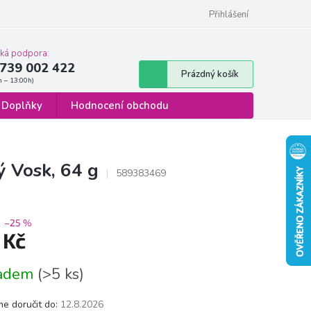
 osobních údajů
Formulář pro odstoupení od smlouvy
Přihlášení
cká podpora:
739 002 422
Nákupní
Prázdný košík
košík
Doplňky
Hodnocení obchodu
 Vosk, 64 g
589383469
–25 %
 Kč
á
ladem
(>5 ks)
e doručit do:
12.8.2026