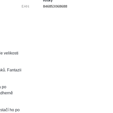
vosky
EAN
:
846853068688
le velikosti
ků. Fantazii
a po
ádherně
 stačí ho po