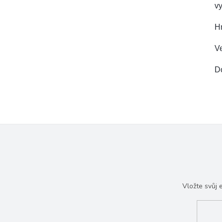
vy
H
Ve
D
Vložte svůj