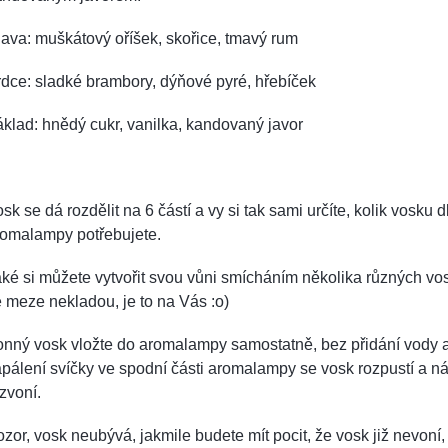
ava: muškátový oříšek, skořice, tmavý rum
dce: sladké brambory, dýňové pyré, hřebíček
klad: hnědý cukr, vanilka, kandovaný javor
sk se dá rozdělit na 6 částí a vy si tak sami určíte, kolik vosku d
romalampy potřebujete.
ké si můžete vytvořit svou vůni smícháním několika různých vos
 meze nekladou, je to na Vás :o)
onný vosk vložte do aromalampy samostatně, bez přidání vody 
pálení svíčky ve spodní části aromalampy se vosk rozpustí a n
zvoní.
zor, vosk neubývá, jakmile budete mít pocit, že vosk již nevoní,