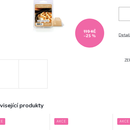
119 KČ
Detail
–25 %
ZE
visející produkty
CE
AKCE
AKCE