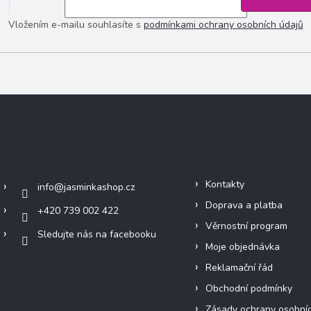
Vložením e-mailu souhlasíte s
podmínkami ochrany osobních údajů
Kontakt
Informace pro vás
Kontakty
info
@
jasminkashop.cz
Doprava a platba
+420 739 002 422
Věrnostní program
Sledujte nás na facebooku
Moje objednávka
Reklamační řád
Obchodní podmínky
Zásady ochrany osobní