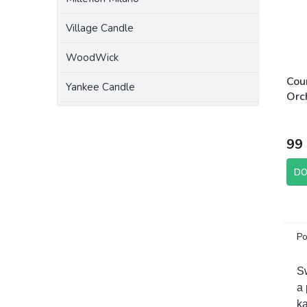
Village Candle
WoodWick
Cou
Yankee Candle
Orc
99
DO
Po
Sw
a
k