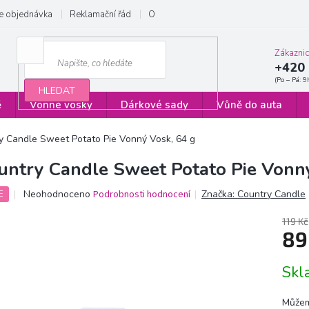
e objednávka
Reklamační řád
Obchodní podmínky
Zásady ochrany
Zákazni
+420 
HLEDAT
ě
Vonné vosky
Dárkové sady
Vůně do auta
y Candle Sweet Potato Pie Vonný Vosk, 64 g
untry Candle Sweet Potato Pie Vonný
Průměrné
Neohodnoceno
Podrobnosti hodnocení
Značka:
Country Candle
E
hodnocení
produktu
119 Kč
je
89
0,0
z
Měrn
Sk
5
cena:
hvězdiček.
Můžem