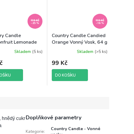
119 KČ
119 KČ
–25 %
–16 %
ry Candle
Country Candle Candied
nfruit Lemonade
Orange Vonný Vosk, 64 g
 Vosk, 64 g
Skladem
(5 ks)
Skladem
(>5 ks)
Průměrné
hodnocení
č
99 Kč
produktu
je
5,0
OŠÍKU
DO KOŠÍKU
z
5
hvězdiček.
Doplňkové parametry
, hnědý cukr
a
Country Candle - Vonné
Kategorie
: