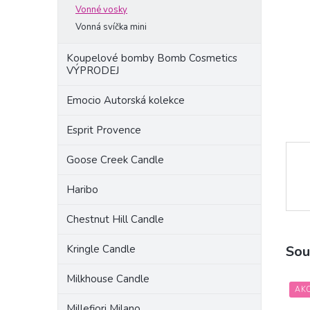
a
Vonné vosky
n
Vonná svíčka mini
e
l
Koupelové bomby Bomb Cosmetics
VÝPRODEJ
Emocio Autorská kolekce
Esprit Provence
Goose Creek Candle
Haribo
Chestnut Hill Candle
Kringle Candle
Sou
Milkhouse Candle
AK
Millefiori Milano