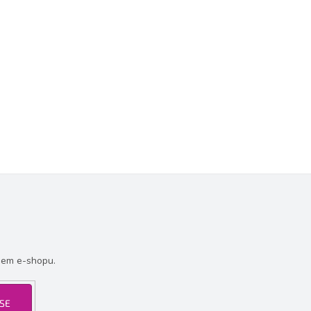
šem e-shopu.
 SE