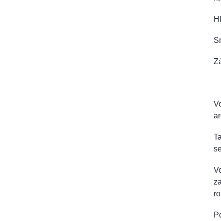
Hl
Sr
Zá
Vo
a
Ta
se
V
za
ro
Po