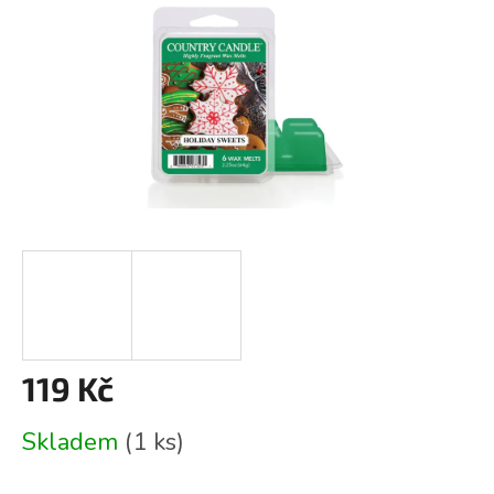
119 Kč
Měrná
Skladem
(1 ks)
cena: