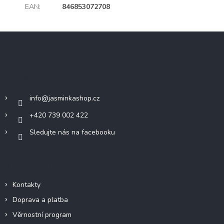
EAN
:
846853072708
Z
á
p
a
Kontakt
t
í
info
@
jasminkashop.cz
+420 739 002 422
Sledujte nás na facebooku
Informace pro vás
Kontakty
Doprava a platba
Věrnostní program