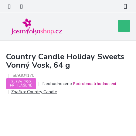
Přejít
na
obsah
Nákupní
košík
Country Candle Holiday Sweets
Vonný Vosk, 64 g
589384170
SLEVA PRO
Průměrné
Neohodnoceno
Podrobnosti hodnocení
PŘIHLÁŠENÉ
hodnocení
Značka:
Country Candle
produktu
je
0,0
z
5
hvězdiček.