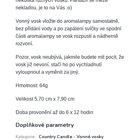
několika různých vosků. Fantazii se meze
nekladou, je to na Vás :o)
Vonný vosk vložte do aromalampy samostatně,
bez přidání vody a po zapálení svíčky ve spodní
části aromalampy se vosk rozpustí a nádherně
rozvoní.
Pozor, vosk neubývá, jakmile budete mít pocit, že
vosk již nevoní, stačí ho po vychladnutí
vyloupnout a vyměnit za jiný.
Hmotnost: 64g
Velikost 5,70 cm x 7,90 cm
Doba provonění až do 6 x 12 hodin
Doplňkové parametry
Kategorie
:
Country Candle - Vonné vosky