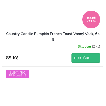
119 KČ
–25 %
Country Candle Pumpkin French Toast Vonný Vosk, 64
g
Skladem
(2 ks)
89 Kč
DO KOŠÍKU
SLEVA PRO
PŘIHLÁŠENÉ