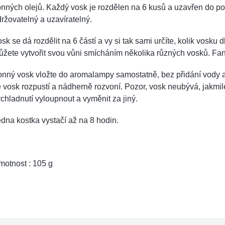
nných olejů. Každý vosk je rozdělen na 6 kusů a uzavřen do p
ržovatelný a uzavíratelný.
sk se dá rozdělit na 6 částí a vy si tak sami určíte, kolik vosku
žete vytvořit svou vůni smícháním několika různých vosků. Fant
nný vosk vložte do aromalampy samostatně, bez přidání vody a
 vosk rozpustí a nádherně rozvoní. Pozor, vosk neubývá, jakmile 
chladnutí vyloupnout a vyměnit za jiný.
dna kostka vystačí až na 8 hodin.
otnost : 105 g