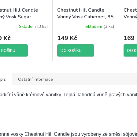
stnut Hill Candle
Chestnut Hill Candle
Chest
ný Vosk Sugar
Vonný Vosk Cabernet, 85
Vonný
ie, 85 g brutto
g brutto
Bread
Skladem
(3 ks)
Skladem
(3 ks)
9 Kč
149 Kč
169 
 KOŠÍKU
DO KOŠÍKU
DO K
pis
Ostatní informace
adiční vůně krémové vanilky. Teplá, lahodná vůně pravých vani
onné vosky Chestnut Hill Candle jsou vyrobeny ze směsi sójo