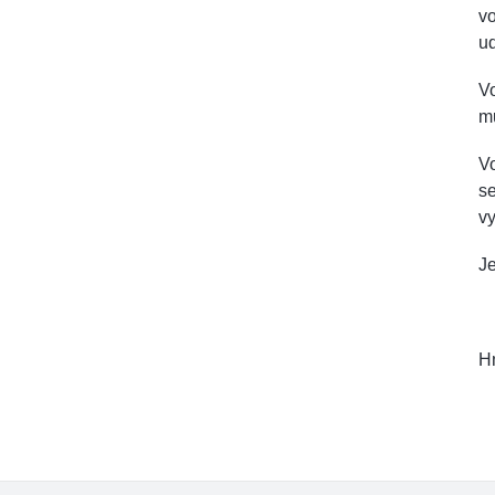
vo
ud
Vo
mů
Vo
se
vy
Je
Hm