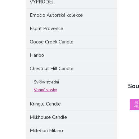
VÝPRODEJ
a
n
Emocio Autorská kolekce
e
l
Esprit Provence
Goose Creek Candle
Haribo
Chestnut Hill Candle
Svíčky střední
Sou
Vonné vosky
S
Kringle Candle
PŘ
Milkhouse Candle
Millefiori Milano