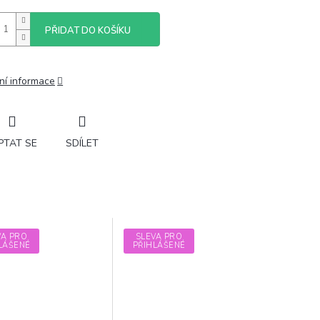
PŘIDAT DO KOŠÍKU
ní informace
PTAT SE
SDÍLET
VA PRO
SLEVA PRO
LÁŠENÉ
PŘIHLÁŠENÉ