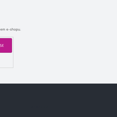
šem e-shopu.
 SE
Facebook