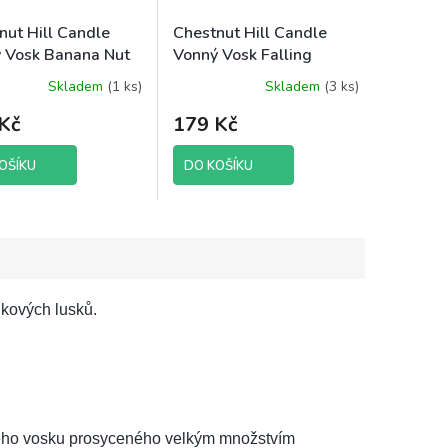
nut Hill Candle
Chestnut Hill Candle
 Vosk Banana Nut
Vonný Vosk Falling
, 85 g brutto
Snow, 105 g brutto
Skladem
(1 ks)
Skladem
(3 ks)
Kč
179 Kč
OŠÍKU
DO KOŠÍKU
lkových lusků.
vého vosku prosyceného velkým množstvím