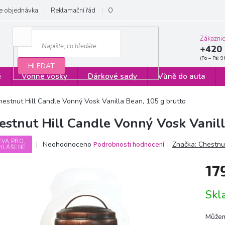
e objednávka
Reklamační řád
Obchodní podmínky
Zásady ochrany
Zákazni
+420 
HLEDAT
ě
Vonné vosky
Dárkové sady
Vůně do auta
hestnut Hill Candle Vonný Vosk Vanilla Bean, 105 g brutto
estnut Hill Candle Vonný Vosk Vanill
EVA PRO
Průměrné
Neohodnoceno
Podrobnosti hodnocení
Značka:
Chestnut
HLÁŠENÉ
hodnocení
produktu
17
je
0,0
Měrn
z
Sk
cena:
5
hvězdiček.
Můžem