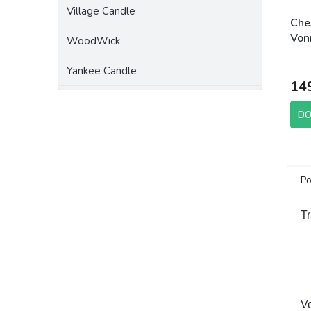
Village Candle
Che
Von
WoodWick
Cook
Yankee Candle
14
DO
Po
Tr
V