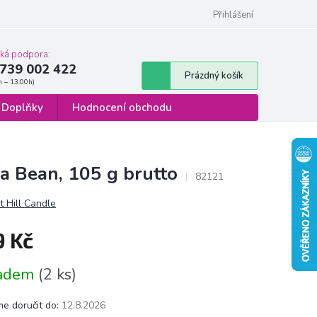
 osobních údajů
Formulář pro odstoupení od smlouvy
Přihlášení
cká podpora:
739 002 422
Nákupní
Prázdný košík
košík
Doplňky
Hodnocení obchodu
a Bean, 105 g brutto
82121
 Hill Candle
9 Kč
á
ladem
(2 ks)
e doručit do:
12.8.2026