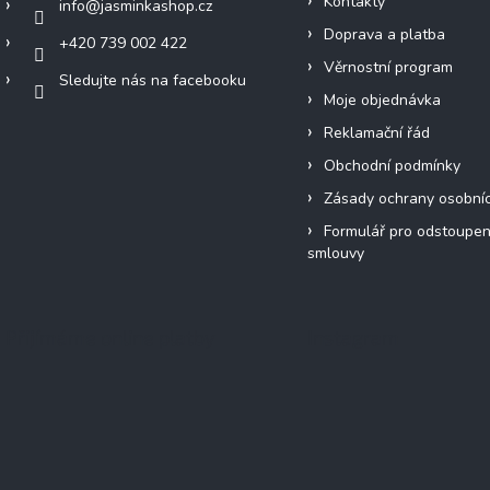
Kontakty
info
@
jasminkashop.cz
Doprava a platba
+420 739 002 422
Věrnostní program
Sledujte nás na facebooku
Moje objednávka
Reklamační řád
Obchodní podmínky
Zásady ochrany osobní
Formulář pro odstoupen
smlouvy
Přijímáme online platby
Instagram