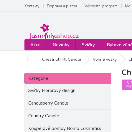
Přejít
Kontakty
Doprava a platba
Věrnostní program
Moj
na
obsah
Akce
Novinky
Svíčky
Bytové vůn
Domů
Chestnut Hill Candle
Vonné vosky
C
Ch
P
Přeskočit
o
Kategorie
kategorie
s
SL
PŘI
t
Svíčky Hororový design
r
a
Candleberry Candle
n
Country Candle
n
í
Koupelové bomby Bomb Cosmetics
p