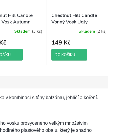
nut Hill Candle
Chestnut Hill Candle
 Vosk Autumn
Vonný Vosk Ugly
 105 g brutto
Sweater Party, 85 g
Skladem
(3 ks)
Skladem
(2 ks)
brutto
Kč
149 Kč
OŠÍKU
DO KOŠÍKU
a v kombinaci s tóny balzámu, jehličí a koření.
vého vosku prosyceného velkým množstvím
ohodlného plastového obalu, který je snadno