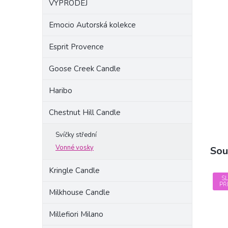
VÝPRODEJ
a
n
Emocio Autorská kolekce
e
l
Esprit Provence
Goose Creek Candle
Haribo
Chestnut Hill Candle
Svíčky střední
Vonné vosky
Sou
Kringle Candle
S
PŘ
Milkhouse Candle
Millefiori Milano