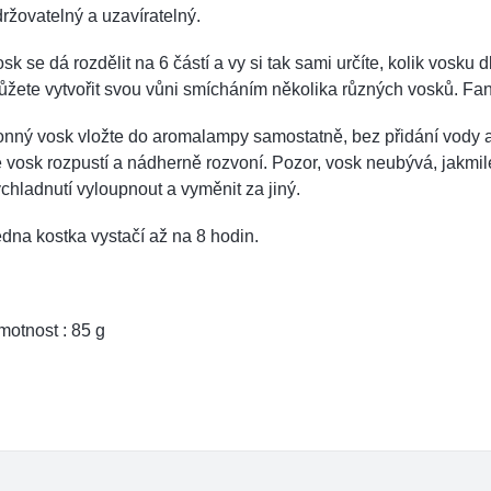
ržovatelný a uzavíratelný.
sk se dá rozdělit na 6 částí a vy si tak sami určíte, kolik vosku
žete vytvořit svou vůni smícháním několika různých vosků. Fant
nný vosk vložte do aromalampy samostatně, bez přidání vody a
 vosk rozpustí a nádherně rozvoní. Pozor, vosk neubývá, jakmile 
chladnutí vyloupnout a vyměnit za jiný.
dna kostka vystačí až na 8 hodin.
otnost : 85 g