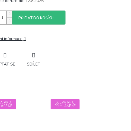
e doručit do:
12.8.2026
PŘIDAT DO KOŠÍKU
ní informace
PTAT SE
SDÍLET
VA PRO
SLEVA PRO
LÁŠENÉ
PŘIHLÁŠENÉ