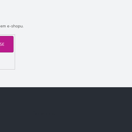
šem e-shopu.
 SE
Facebook