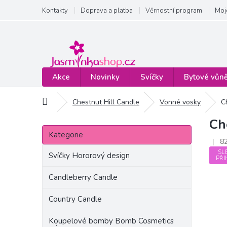
Přejít
Kontakty
Doprava a platba
Věrnostní program
Moj
na
obsah
Akce
Novinky
Svíčky
Bytové vůn
Domů
Chestnut Hill Candle
Vonné vosky
C
Ch
P
Přeskočit
o
Kategorie
kategorie
8
s
SL
t
Svíčky Hororový design
PŘI
r
a
Candleberry Candle
n
Country Candle
n
í
Koupelové bomby Bomb Cosmetics
p