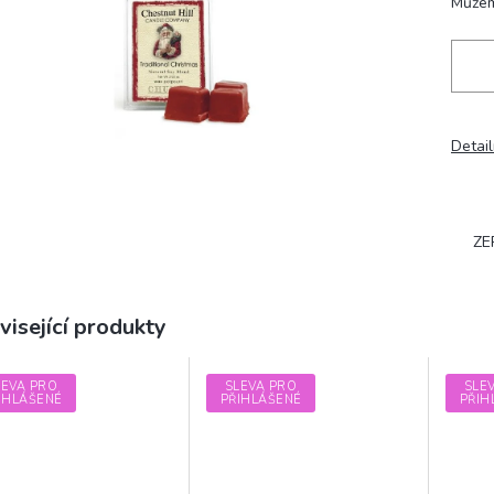
Můžem
Detail
ZE
visející produkty
LEVA PRO
SLEVA PRO
SLE
IHLÁŠENÉ
PŘIHLÁŠENÉ
PŘIH