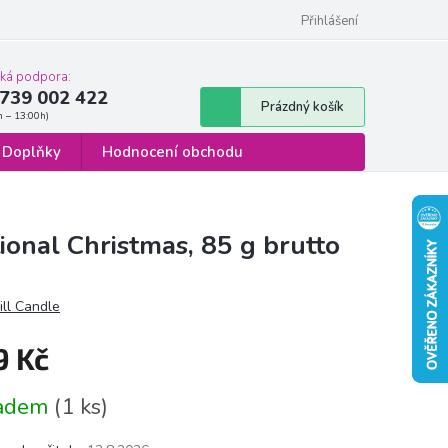
 osobních údajů
Formulář pro odstoupení od smlouvy
Přihlášení
cká podpora:
739 002 422
Nákupní
Prázdný košík
košík
Doplňky
Hodnocení obchodu
ional Christmas, 85 g brutto
ill Candle
9 Kč
á
ladem
(1 ks)