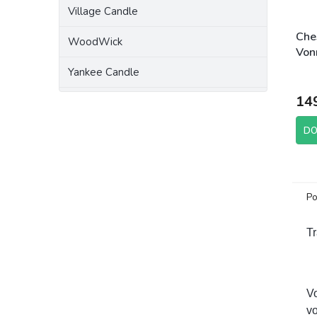
Village Candle
Che
WoodWick
Von
Roa
Yankee Candle
14
DO
Po
Tr
V
vo