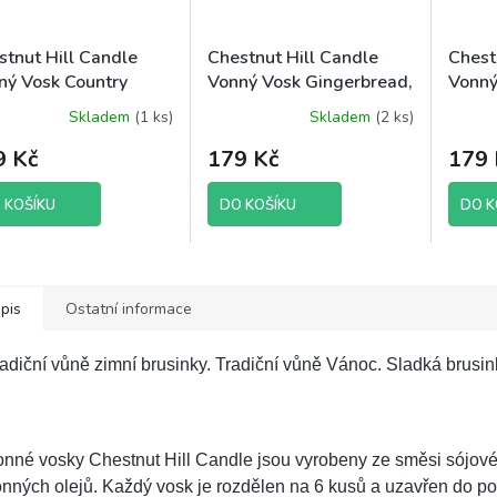
stnut Hill Candle
Chestnut Hill Candle
Chest
ný Vosk Country
Vonný Vosk Gingerbread,
Vonný
ds, 85 g brutto
105 g brutto
Days,
Skladem
(1 ks)
Skladem
(2 ks)
9 Kč
179 Kč
179 
 KOŠÍKU
DO KOŠÍKU
DO K
pis
Ostatní informace
adiční vůně zimní brusinky. Tradiční vůně Vánoc. Sladká brusink
onné vosky Chestnut Hill Candle jsou vyrobeny ze směsi sójo
nných olejů. Každý vosk je rozdělen na 6 kusů a uzavřen do p