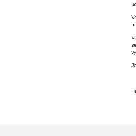
ud
Vo
mů
Vo
se
vy
Je
Hm