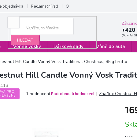
e objednávka
Reklamační řád
Obchodní podmínky
Zásady ochrany
Zákazni
+420 
HLEDAT
ě
Vonné vosky
Dárkové sady
Vůně do auta
hestnut Hill Candle Vonný Vosk Traditional Christmas, 85 g brutto
estnut Hill Candle Vonný Vosk Tradit
2118
EVA PRO
Průměrné
1 hodnocení
Podrobnosti hodnocení
Značka:
Chestnut H
HLÁŠENÉ
hodnocení
produktu
16
je
5,0
Měrn
z
Sk
cena:
5
hvězdiček.