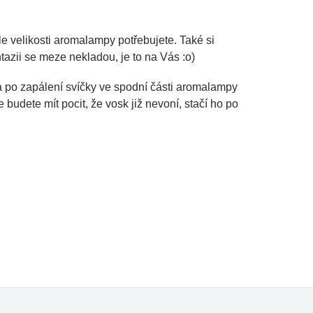
 dle velikosti aromalampy potřebujete. Také si
azii se meze nekladou, je to na Vás :o)
 po zapálení svíčky ve spodní části aromalampy
budete mít pocit, že vosk již nevoní, stačí ho po