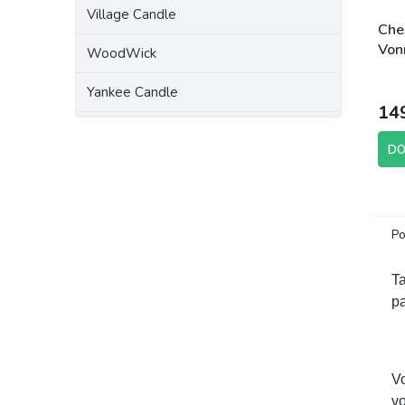
Village Candle
Che
Von
WoodWick
Sun
brut
Yankee Candle
14
DO
Po
Ta
pa
V
vo