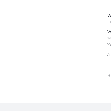
ud
Vo
mů
Vo
se
vy
Je
Hm