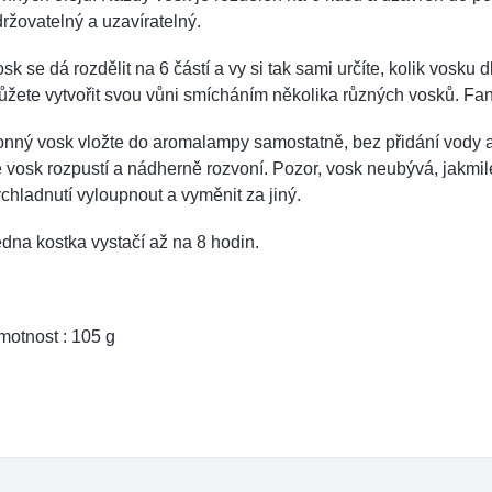
ržovatelný a uzavíratelný.
sk se dá rozdělit na 6 částí a vy si tak sami určíte, kolik vosku
žete vytvořit svou vůni smícháním několika různých vosků. Fant
nný vosk vložte do aromalampy samostatně, bez přidání vody a
 vosk rozpustí a nádherně rozvoní. Pozor, vosk neubývá, jakmile 
chladnutí vyloupnout a vyměnit za jiný.
dna kostka vystačí až na 8 hodin.
otnost : 105 g