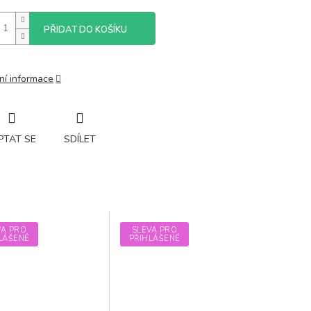
PŘIDAT DO KOŠÍKU
ní informace
PTAT SE
SDÍLET
VA PRO
SLEVA PRO
LÁŠENÉ
PŘIHLÁŠENÉ