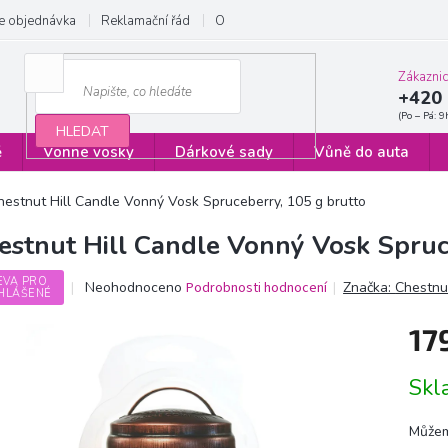
e objednávka
Reklamační řád
Obchodní podmínky
Zásady ochrany
Zákazni
+420 
HLEDAT
ě
Vonné vosky
Dárkové sady
Vůně do auta
hestnut Hill Candle Vonný Vosk Spruceberry, 105 g brutto
estnut Hill Candle Vonný Vosk Spruc
EVA PRO
Průměrné
Neohodnoceno
Podrobnosti hodnocení
Značka:
Chestnut
HLÁŠENÉ
hodnocení
produktu
17
je
0,0
Měrn
z
Sk
cena:
5
hvězdiček.
Můžem