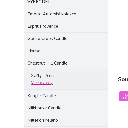
VÝPRODEJ
a
n
Emocio Autorská kolekce
e
l
Esprit Provence
Goose Creek Candle
Haribo
Chestnut Hill Candle
Svíčky střední
Sou
Vonné vosky
S
Kringle Candle
PŘ
Milkhouse Candle
Millefiori Milano