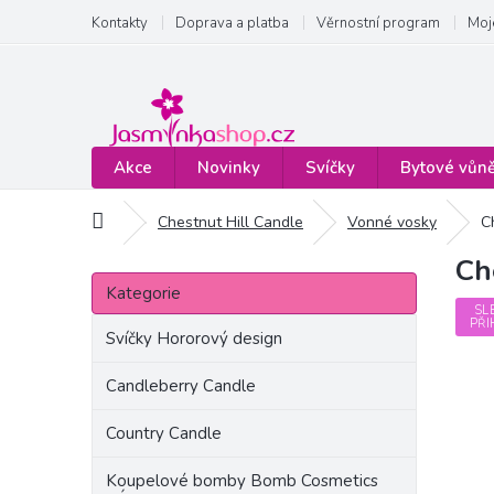
Přejít
Kontakty
Doprava a platba
Věrnostní program
Moj
na
obsah
Akce
Novinky
Svíčky
Bytové vůn
Domů
Chestnut Hill Candle
Vonné vosky
C
Ch
P
Přeskočit
o
Kategorie
kategorie
s
SL
PŘI
t
Svíčky Hororový design
r
a
Candleberry Candle
n
Country Candle
n
í
Koupelové bomby Bomb Cosmetics
p