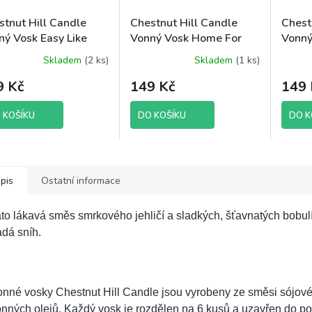
stnut Hill Candle
Chestnut Hill Candle
Chest
ný Vosk Easy Like
Vonný Vosk Home For
Vonný
day Morning, 85 g
The Holidays, 85 g
Santa
Skladem
(2 ks)
Skladem
(1 ks)
Průměr
to
brutto
hodnoc
9 Kč
149 Kč
149 
produk
je
5,0
 KOŠÍKU
DO KOŠÍKU
DO K
z
5
hvězdič
pis
Ostatní informace
to lákavá směs smrkového jehličí a sladkých, šťavnatých bobulí
dá sníh.
onné vosky Chestnut Hill Candle jsou vyrobeny ze směsi sójo
nných olejů. Každý vosk je rozdělen na 6 kusů a uzavřen do p