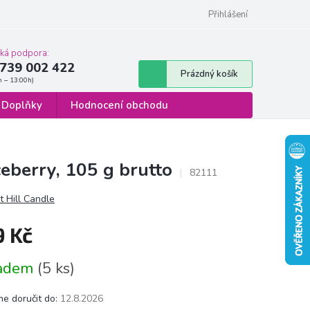
 osobních údajů
Formulář pro odstoupení od smlouvy
Přihlášení
cká podpora:
739 002 422
Nákupní
Prázdný košík
košík
Doplňky
Hodnocení obchodu
eberry, 105 g brutto
82111
 Hill Candle
9 Kč
á
ladem
(5 ks)
e doručit do:
12.8.2026