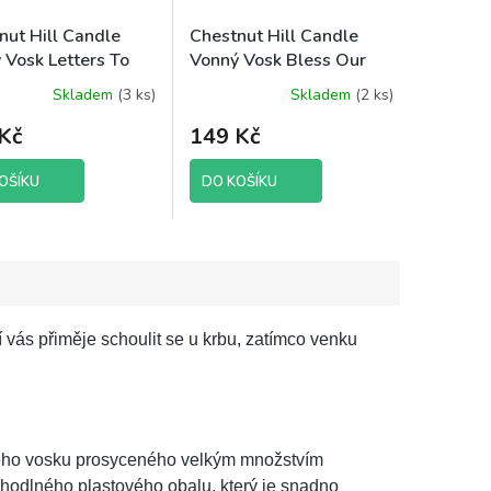
nut Hill Candle
Chestnut Hill Candle
 Vosk Letters To
Vonný Vosk Bless Our
, 85 g brutto
Home, 85 g brutto
Skladem
(3 ks)
Skladem
(2 ks)
né
ení
Kč
149 Kč
tu
OŠÍKU
DO KOŠÍKU
ek.
 vás přiměje schoulit se u krbu, zatímco venku
vého vosku prosyceného velkým množstvím
ohodlného plastového obalu, který je snadno