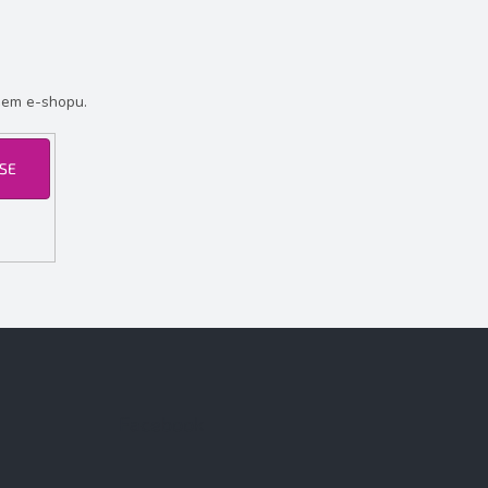
šem e-shopu.
 SE
Facebook