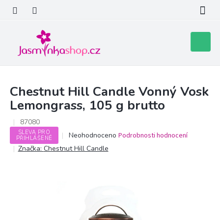
Přejít
na
obsah
Nákupní
košík
Chestnut Hill Candle Vonný Vosk
Lemongrass, 105 g brutto
87080
SLEVA PRO
Průměrné
Neohodnoceno
Podrobnosti hodnocení
PŘIHLÁŠENÉ
hodnocení
Značka:
Chestnut Hill Candle
produktu
je
0,0
z
5
hvězdiček.