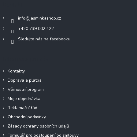
a
Kontakt
t
í
info
@
jasminkashop.cz
+420 739 002 422
Sledujte nás na facebooku
Informace pro vás
Kontakty
Doprava a platba
Věrnostní program
Moje objednávka
Reklamační řád
Obchodní podmínky
Zásady ochrany osobních údajů
Formulář pro odstoupení od smlouvy