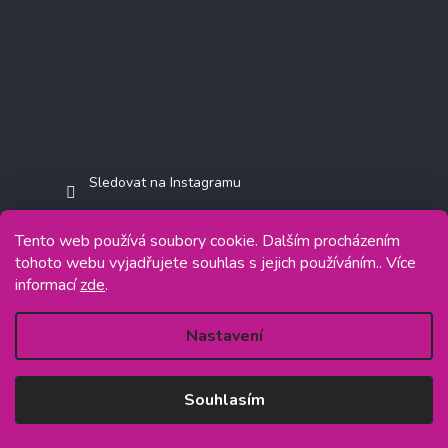
Sledovat na Instagramu
Tento web používá soubory cookie. Dalším procházením
tohoto webu vyjadřujete souhlas s jejich používáním.. Více
informací
zde
.
Copyright 2026
Jasminkashop.cz
. Všechna práva vyhrazena.
Grafický návrh vytvořil a na Shoptet implementoval
Tomáš Hlad
&
Shoptetak.cz
.
Nastavení
Vytvořil Shoptet
Souhlasím