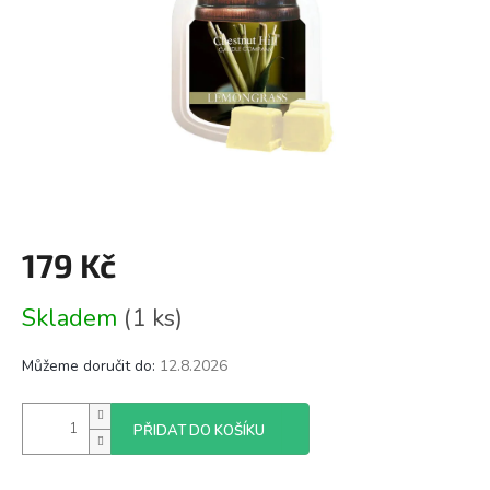
179 Kč
Měrná
Skladem
(1 ks)
cena:
Můžeme doručit do:
12.8.2026
PŘIDAT DO KOŠÍKU