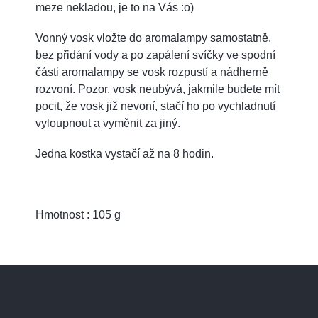
meze nekladou, je to na Vás :o)
Vonný vosk vložte do aromalampy samostatně,
bez přidání vody a po zapálení svíčky ve spodní
části aromalampy se vosk rozpustí a nádherně
rozvoní. Pozor, vosk neubývá, jakmile budete mít
pocit, že vosk již nevoní, stačí ho po vychladnutí
vyloupnout a vyměnit za jiný.
Jedna kostka vystačí až na 8 hodin.
Hmotnost : 105 g
Z
á
p