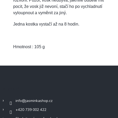
rozvoní. Pozor, vosk neubývá, jakmile budete mít
pocit, že vosk již nevoní, stačí ho po vychladnutí
vyloupnout a vyměnit za jiný.
Jedna kostka vystačí až na 8 hodin.
Hmotnost : 105 g
Z
á
p
a
Kontakt
t
í
info
@
jasminkashop.cz
+420 739 002 422