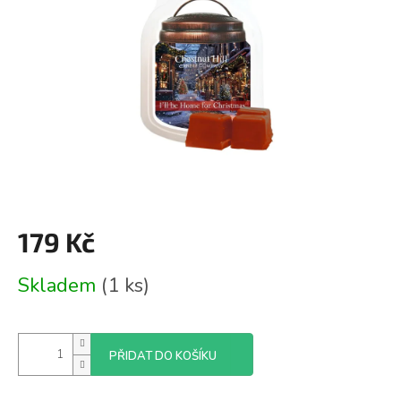
179 Kč
Měrná
Skladem
(1 ks)
cena:
PŘIDAT DO KOŠÍKU