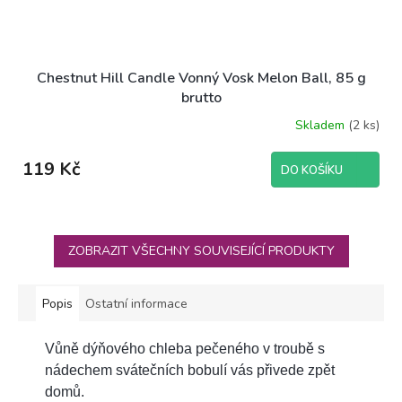
Chestnut Hill Candle Vonný Vosk Melon Ball, 85 g
brutto
Skladem
(2 ks)
Průměrné
hodnocení
produktu
119 Kč
DO KOŠÍKU
je
5,0
z
5
hvězdiček.
ZOBRAZIT VŠECHNY SOUVISEJÍCÍ PRODUKTY
Popis
Ostatní informace
Vůně dýňového chleba pečeného v troubě s
nádechem svátečních bobulí vás přivede zpět
domů.