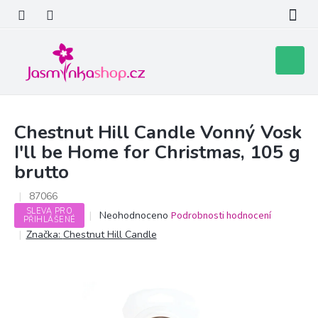
Přejít
na
obsah
Nákupní
košík
Chestnut Hill Candle Vonný Vosk
I'll be Home for Christmas, 105 g
brutto
87066
SLEVA PRO
Průměrné
Neohodnoceno
Podrobnosti hodnocení
PŘIHLÁŠENÉ
hodnocení
Značka:
Chestnut Hill Candle
produktu
je
0,0
z
5
hvězdiček.