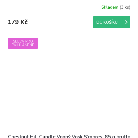
Skladem
(3 ks)
179 Kč
DO KOŠÍKU
SLEVA PRO
PŘIHLÁŠENÉ
Chestnut Hill Candle Vonný Vosk S'mores, 85 g brutto