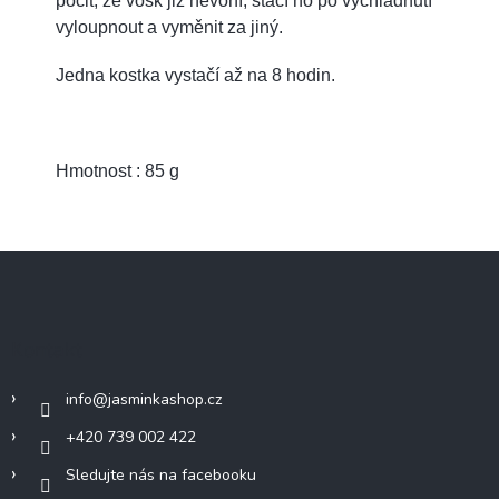
pocit, že vosk již nevoní, stačí ho po vychladnutí
vyloupnout a vyměnit za jiný.
Jedna kostka vystačí až na 8 hodin.
Hmotnost : 85 g
Z
á
p
a
Kontakt
t
í
info
@
jasminkashop.cz
+420 739 002 422
Sledujte nás na facebooku