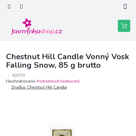
Přejít
na
obsah
Nákupní
košík
Chestnut Hill Candle Vonný Vosk
Falling Snow, 85 g brutto
82079
Průměrné
Neohodnoceno
Podrobnosti hodnocení
hodnocení
Značka:
Chestnut Hill Candle
produktu
je
0,0
z
5
hvězdiček.