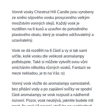
Vonné vosky Chestnut Hill Candle jsou vyrobeny
ze směsi sójového vosku prosyceného velkým
množstvím vonných olejů. Každý vosk je
rozdělen na 6 kusů a uzavřen do pohodlného
plastového obalu, který je snadno udržovatelný a
uzavíratelný.
Vosk se dá rozdělit na 6 částí a vy si tak sami
určíte, kolik vosku dle velikosti aromalampy
potřebujete. Také si můžete vytvořit svou vůni
smícháním několika různých vosků. Fantazii se
meze nekladou, je to na Vás :o)
Vonný vosk vložte do aromalampy samostatně,
bez přidání vody a po zapálení svíčky ve spodní
části aromalampy se vosk rozpustí a nádherně
rozvoní. Pozor, vosk neubývá, jakmile budete mít